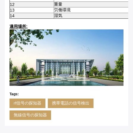
重量
12
労働環境
13
湿気
14
適用場所:
Tags:
rf信号の探知器
携帯電話の信号検出
無線信号の探知器