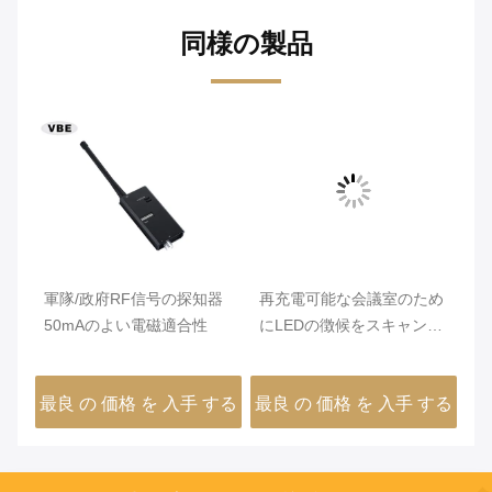
同様の製品
の
軍隊/政府RF信号の探知器
再充電可能な会議室のため
ン
50mAのよい電磁適合性
にLEDの徴候をスキャンす
る軽量RF信号の探知器
する
最良 の 価格 を 入手 する
最良 の 価格 を 入手 する