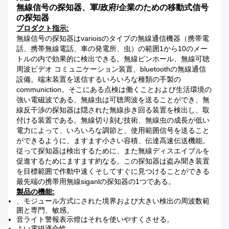
無線信号の探知器、軍/政府/企業のための移動式信号
の探知器
プロダクト指示:
無線信号の探知器はvarioisのタイプの無線通信機器（携帯電
話、携帯無線電話、車の発電所、虫）の範囲1から10のメー
トルの内で効果的に検出できる。無線ピンホール、無線可聴
周波ビデオ コミュニケーション装置、bluetoothの無線通信
設備。端末装置を送信するいろいろな種類の手製の
communiction。そこにある点検は働くことおよび生活環境の
強い電磁波である、無線虫は可聴周波を送ることができ、無
線反干渉の探知器は隠された無線歩き回る装置を検出し、取
付ける装置である。無線切り刻む技術、無線虫の成長が低い
電力によって、いろいろな調節と、使用範囲信号を送ること
ができるように、ますます小さい容積、伝達高速伝送機能。
従って探知器は検出するために、また無線ディスエイブルを
促進するためにますます約なる。この探知器は盗み聞き装置
を目標範囲で作動中速くそしてすぐに見つけることができる
最先端の携帯用無線siganlの探知器の1つである。
製品の機能:
、モジュール方式にされた境界および大きい検出の周波数範
囲と専門、敏感。
音ライト警報表示燈はそれを使いやすくさせる。
よい電磁適合性。