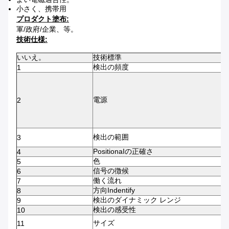
小さく、携帯用
プロダクト塗布:
軍/政府/企業、等。
技術仕様:
いいえ。
技術標準
検出の頻度
1
電源
2
検出の範囲
3
PositionaIの正確さ
4
色
5
信号の徴候
6
働く流れ
7
方向Indentify
8
検出のダイナミック レンジ
9
検出の感受性
10
サイズ
11