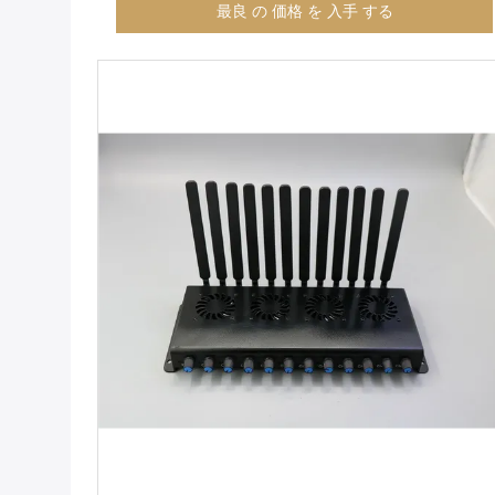
最良 の 価格 を 入手 する