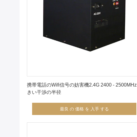
最良 の 価格 を 入手 する
携帯電話のWifi信号の妨害機2.4G 2400 - 2500MH
きい干渉の半径
最良 の 価格 を 入手 する