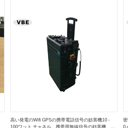
最良 の 価格 を 入手 する
高い発電のWifi GPSの携帯電話信号の妨害機10 -
密
100ワット チャネル、携帯用無線信号の妨害機、
0