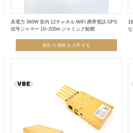
最良 の 価格 を 入手 する
高電力 360W 室内 12チャネル WiFi 携帯電話 GPS
1
信号ジャマー 10~200m ジャミング範囲
な
最良 の 価格 を 入手 する