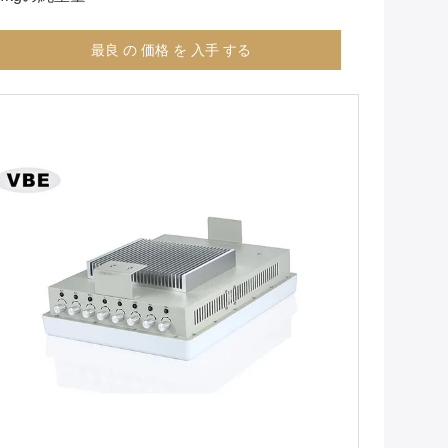
最良 の 価格 を 入手 する