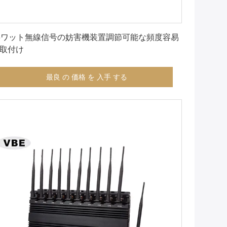
最良 の 価格 を 入手 する
6ワット無線信号の妨害機装置調節可能な頻度容易
取付け
最良 の 価格 を 入手 する