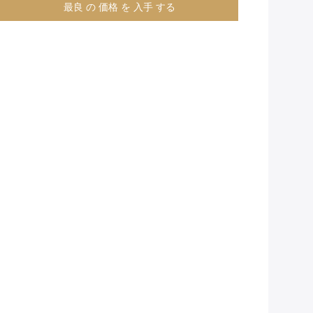
最良 の 価格 を 入手 する