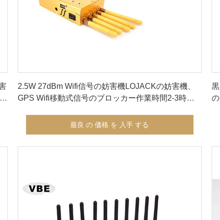
最良 の 価格 を 入手 する
害
2.5W 27dBm Wifi信号の妨害機LOJACKの妨害機、
黒
の優
GPS Wifi移動式信号のブロッカー作業時間2-3時間
の
の電池の
最良 の 価格 を 入手 する