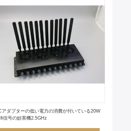
最良 の 価格 を 入手 する
Cアダプターの低い電力の消費が付いている20W
ifi信号の妨害機2.5GHz