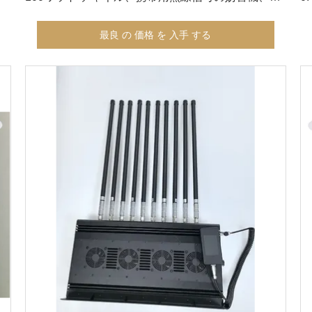
Wifi信号のブロッカー
最良 の 価格 を 入手 する