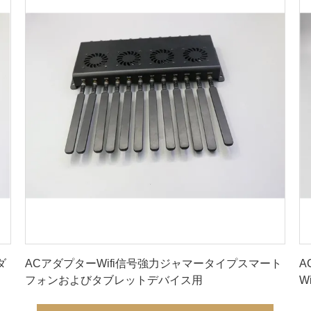
最良 の 価格 を 入手 する
ダ
ACアダプターWifi信号強力ジャマータイプスマート
A
フォンおよびタブレットデバイス用
W