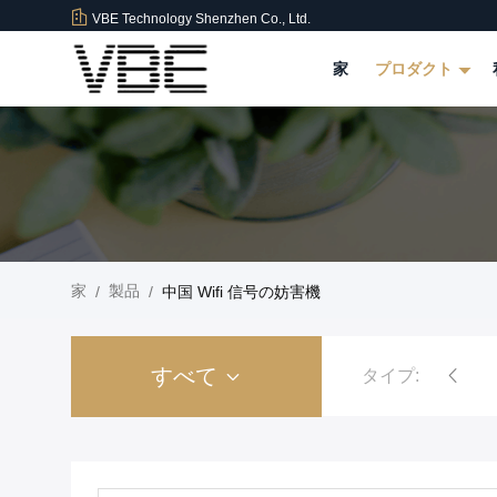
VBE Technology Shenzhen Co., Ltd.
家
プロダクト
家
製品
/
/
中国 Wifi 信号の妨害機
すべて
タイプ:
爆弾の妨害機
刑務所の独房の電話妨害機
高い発電信号の妨害