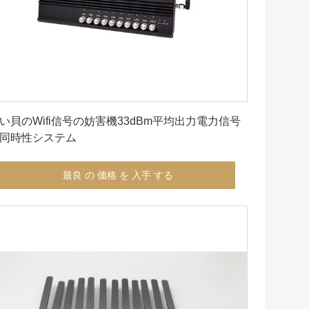
最良 の 価格 を 入手 する
い貝のWifi信号の妨害機33dBm平均出力電力信号
同時性システム
最良 の 価格 を 入手 する