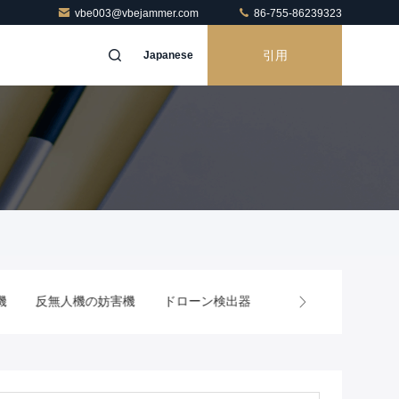
vbe003@vbejammer.com
86-755-86239323
引用
Japanese
ドローン検出器
携帯電話の遮断
RFの電力増幅器モジュ