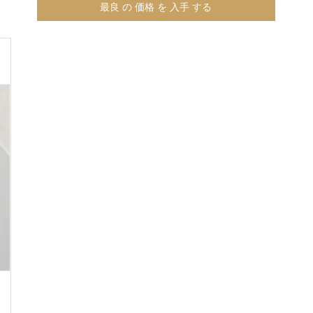
最良 の 価格 を 入手 する