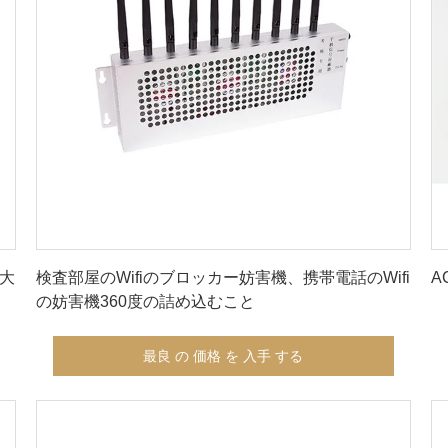
最良 の 価格 を 入手 する
z大
検査部屋のWifiのブロッカー妨害機、携帯電話のWifi
A
の妨害機360度の詰め込むこと
最良 の 価格 を 入手 する