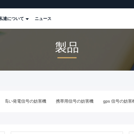
私達について
ニュース
製品
機
携帯用信号の妨害機
gps 信号の妨害機
反無人機の妨害機