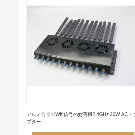
最良 の 価格 を 入手 する
アルミ合金のWifi信号の妨害機2.4GHz 20W ACア
プター