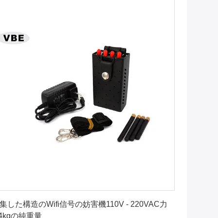
最良 の 価格 を 入手 する
集した構造のWifi信号の妨害機110V - 220VAC力
.4kgの純重量