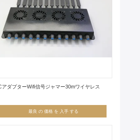
最良 の 価格 を 入手 する
CアダプターWifi信号ジャマー30mワイヤレス
最良 の 価格 を 入手 する