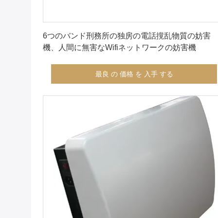
最良 の 価格 を 入手 する
6つのバンド刑務所の独房の電話撹乱物質の妨害
機、人間に無害なWifiネットワークの妨害機
最良 の 価格 を 入手 する