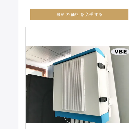
最良 の 価格 を 入手 する