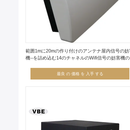
最良 の 価格 を 入手 する
範囲1mに20mの作り付けのアンテナ屋内信号の妨
機--を詰め込む14のチャネルのWifi信号の妨害機
秀な安定性
最良 の 価格 を 入手 する