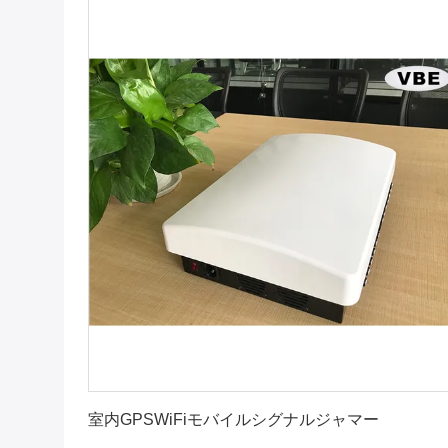
最良 の 価格 を 入手 する
室内GPSWiFiモバイルシグナルジャマー