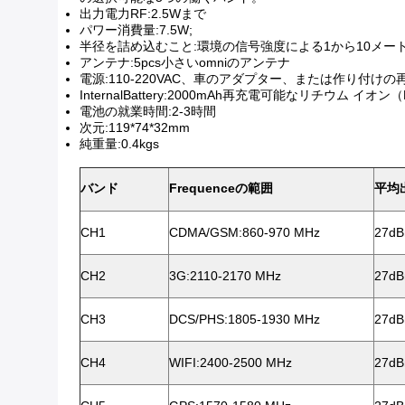
出力電力RF:2.5Wまで
パワー消費量:7.5W;
半径を詰め込むこと:環境の信号強度による1から10メー
アンテナ:5pcs小さいomniのアンテナ
電源:110-220VAC、車のアダプター、または作り付けの
InternalBattery:2000mAh再充電可能なリチウム イオン（L
電池の就業時間:2-3時間
次元:119*74*32mm
純重量:0.4kgs
バンド
Frequenceの範囲
平均
CH1
CDMA/GSM:860-970 MHz
27d
CH2
3G:2110-2170 MHz
27d
CH3
DCS/PHS:1805-1930 MHz
27d
CH4
WIFI:2400-2500 MHz
27d