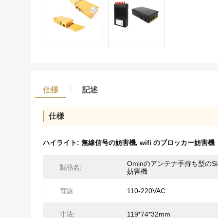
仕様
記述
仕様
ハイライト:
無線信号の妨害機
,
wifi のブロッカー妨害機
Ominのアンテナ手持ち型のSig
製品名:
妨害機
電源:
110-220VAC
寸法:
119*74*32mm