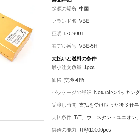
起源の場所:
中国
ブランド名:
VBE
証明:
ISO9001
モデル番号:
VBE-5H
支払いと送料の条件
最小注文数量:
1pcs
価格:
交渉可能
パッケージの詳細:
Neturalのパッ
受渡し時間:
支払を受け取った後 3 仕
支払条件:
T/T、ウェスタン・ユニオン、
供給の能力:
月額10000pcs