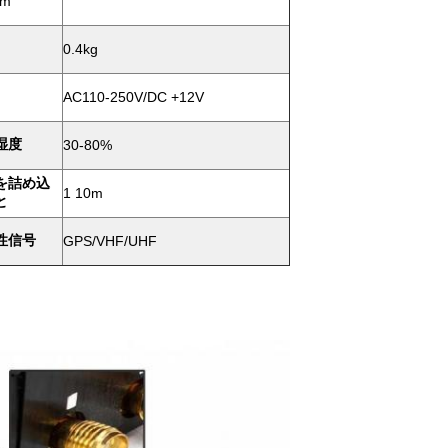
Bm
0.4kg
AC110-250V/DC +12V
湿度
30-80%
を詰め込
1 10m
と
性信号
GPS/VHF/UHF