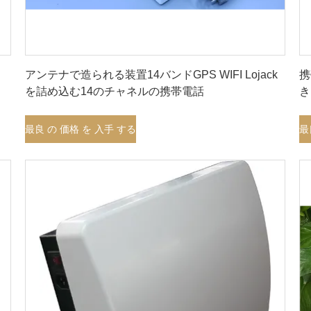
最良 の 価格 を 入手 する
力
アンテナで造られる装置14バンドGPS WIFI Lojack
携
を詰め込む14のチャネルの携帯電話
き
最良 の 価格 を 入手 する
最