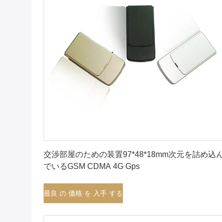
最良 の 価格 を 入手 する
交渉部屋のための装置97*48*18mm次元を詰め込
でいるGSM CDMA 4G Gps
最良 の 価格 を 入手 する