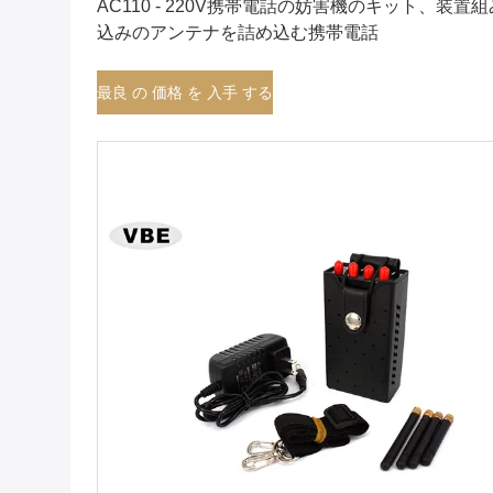
AC110 - 220V携帯電話の妨害機のキット、装置組
込みのアンテナを詰め込む携帯電話
最良 の 価格 を 入手 する