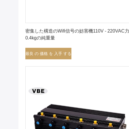
最良 の 価格 を 入手 する
密集した構造のWifi信号の妨害機110V - 220VAC
0.4kgの純重量
最良 の 価格 を 入手 する