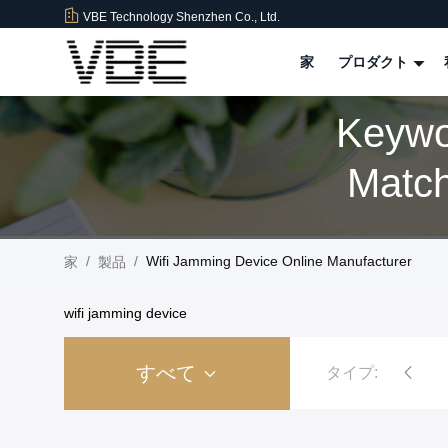
VBE Technology Shenzhen Co., Ltd.
家
プロダクト
Keywo
Matc
/
/
Wifi Jamming Device Online Manufacturer
家
製品
wifi jamming device
すべて
タイプ:
爆弾の妨害機
刑務所の独房の電話妨害機
高い発電信号の妨害