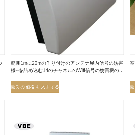
最良 の 価格 を 入手 する
つ
範囲1mに20mの作り付けのアンテナ屋内信号の妨害
室
機--を詰め込む14のチャネルのWifi信号の妨害機の優
秀な安定性
最良 の 価格 を 入手 する
最