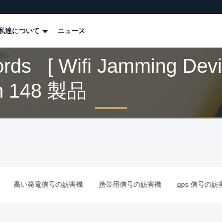
私達について
ニュース
rds [ Wifi Jamming Devi
h 148 製品
機
携帯用信号の妨害機
gps 信号の妨害機
反無人機の妨害機