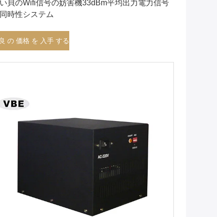
い貝のWifi信号の妨害機33dBm平均出力電力信号
同時性システム
良 の 価格 を 入手 する