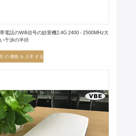
最良 の 価格 を 入手 する
帯電話のWifi信号の妨害機2.4G 2400 - 2500MHz大
い干渉の半径
良 の 価格 を 入手 する