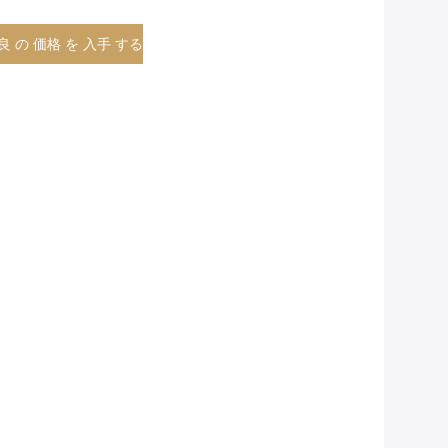
良 の 価格 を 入手 する