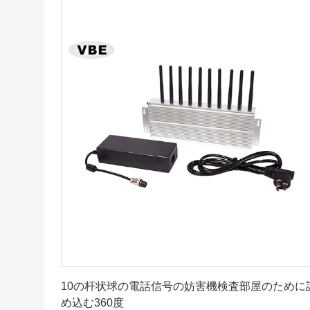
最良 の 価格 を 入手 する
10の杆状球の電話信号の妨害機検査部屋のために
め込む360度