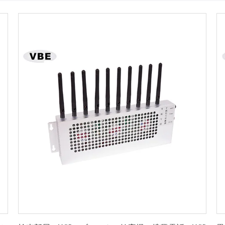
最良 の 価格 を 入手 する