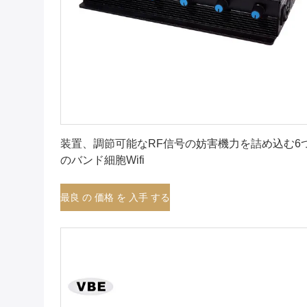
最良 の 価格 を 入手 する
装置、調節可能なRF信号の妨害機力を詰め込む6
のバンド細胞Wifi
最良 の 価格 を 入手 する