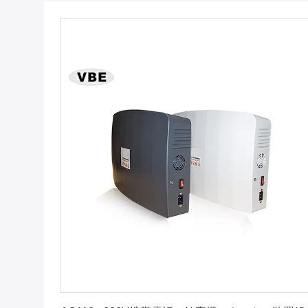
最良 の 価格 を 入手 する