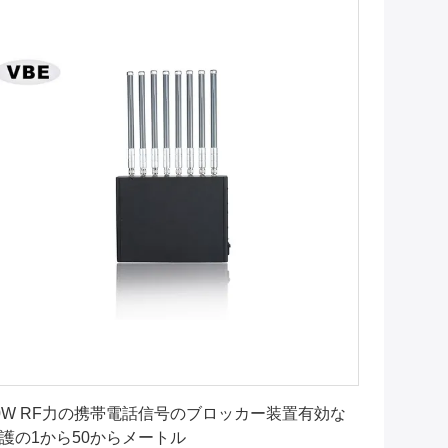
最良 の 価格 を 入手 する
0W RF力の携帯電話信号のブロッカー装置有効な
護の1から50からメートル