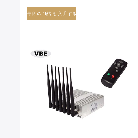
最良 の 価格 を 入手 する