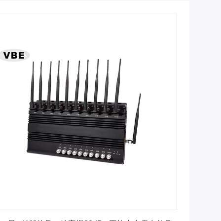
最良 の 価格 を 入手 する