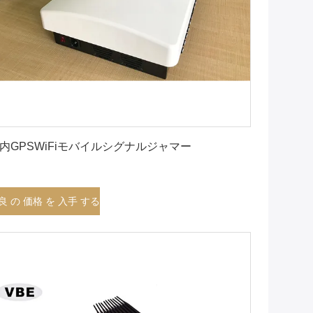
最良 の 価格 を 入手 する
内GPSWiFiモバイルシグナルジャマー
良 の 価格 を 入手 する