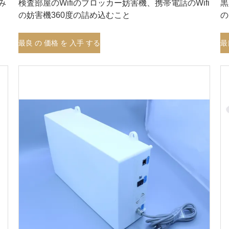
み
検査部屋のWifiのブロッカー妨害機、携帯電話のWifi
黒
の妨害機360度の詰め込むこと
の
最良 の 価格 を 入手 する
最