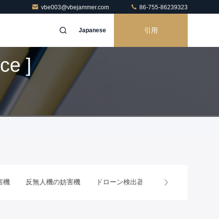
vbe003@vbejammer.com
86-755-86239323
引用
Japanese
ce ]
ドローン検出器
携帯電話の遮断
RFの電力増幅器モジュ