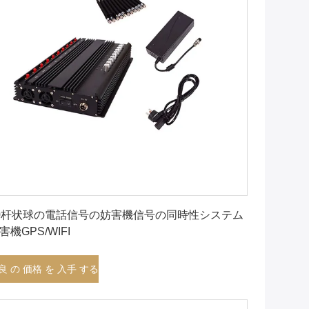
最良 の 価格 を 入手 する
0杆状球の電話信号の妨害機信号の同時性システム
害機GPS/WIFI
良 の 価格 を 入手 する