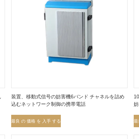
最良 の 価格 を 入手 する
ん
装置、移動式信号の妨害機6バンド チャネルを詰め
1
込むネットワーク制御の携帯電話
妨
最良 の 価格 を 入手 する
最