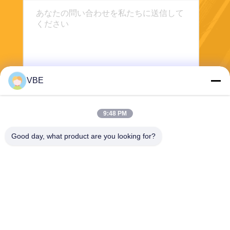
VBE
送信する
9:48 PM
Good day, what product are you looking for?
VBE Technology Shenzhen Co., Ltd.
vbe003@vbejammer.com
86-755-86239323