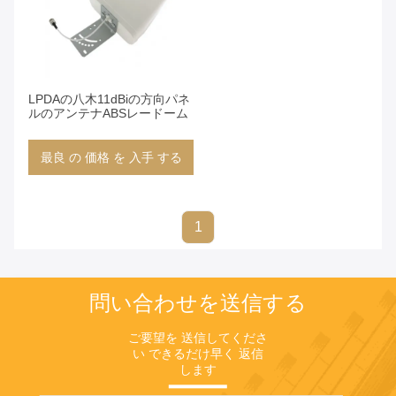
LPDAの八木11dBiの方向パネ
ルのアンテナABSレードーム
最良 の 価格 を 入手 する
1
問い合わせを送信する
ご要望を 送信してくださ
い できるだけ早く 返信
します