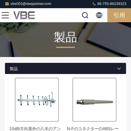
vbe003@vbejammer.com
86-755-86239323
引用
製品
製品
10dBi方向屋外の八木のアン
N-FのコネクターのABSレー