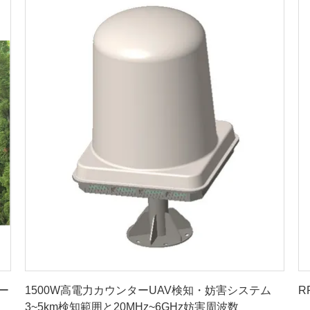
最良 の 価格 を 入手 する
ー
1500W高電力カウンターUAV検知・妨害システム
R
3~5km検知範囲と20MHz~6GHz妨害周波数