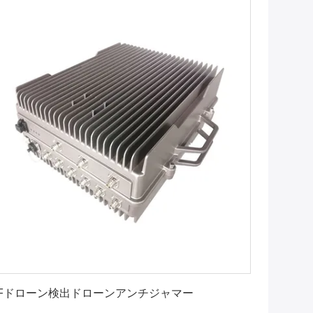
最良 の 価格 を 入手 する
Fドローン検出ドローンアンチジャマー