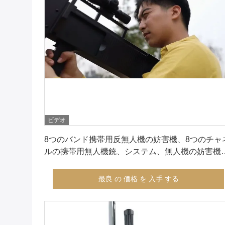
ビデオ
最良 の 価格 を 入手 する
8つのバンド携帯用反無人機の妨害機、8つのチャ
ルの携帯用無人機銃、システム、無人機の妨害機
詰め込む携帯用反無人機
最良 の 価格 を 入手 する