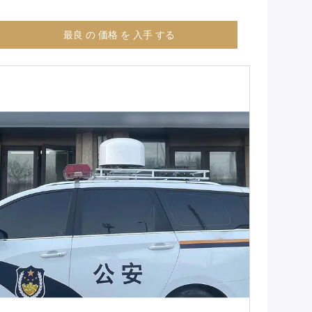
最良 の 価格 を 入手 する