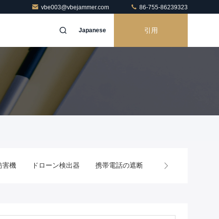
vbe003@vbejammer.com
86-755-86239323
引用
Japanese
ドローン検出器
携帯電話の遮断
RFの電力増幅器モジュ