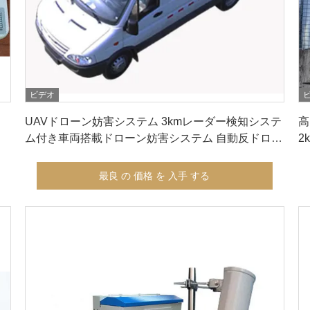
ビデオ
最良 の 価格 を 入手 する
UAVドローン妨害システム 3kmレーダー検知システ
高
ム付き車両搭載ドローン妨害システム 自動反ドロー
2
ンシステム
最良 の 価格 を 入手 する