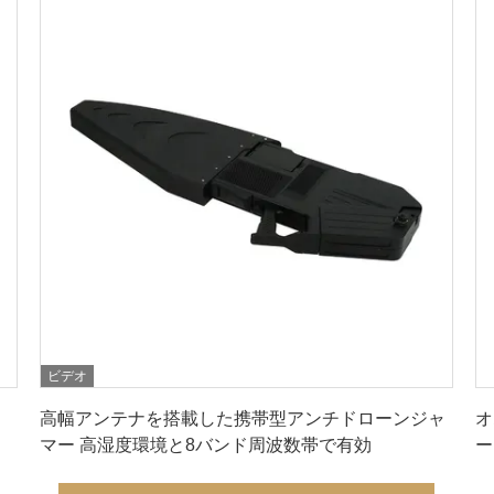
ビデオ
最良 の 価格 を 入手 する
高幅アンテナを搭載した携帯型アンチドローンジャ
オ
マー 高湿度環境と8バンド周波数帯で有効
ー