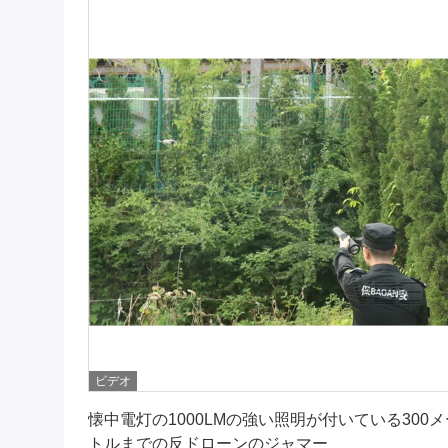
ビデオ
最良 の 価格 を 入手 する
懐中電灯の1000LMの強い照明が付いている300メ
トルまでの反ドローンのジャマー