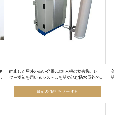
最良 の 価格 を 入手 する
ネ
静止した屋外の高い発電8は無人機の妨害機、レー
高
を
ダー探知を用いるシステムを詰め込む防水屋外の無
詰
人機にバンドを付けます
最良 の 価格 を 入手 する