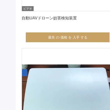
ビデオ
最良 の 価格 を 入手 する
自動UAVドローン妨害検知装置
最良 の 価格 を 入手 する