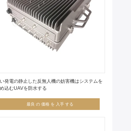
最良 の 価格 を 入手 する
い発電の静止した反無人機の妨害機はシステムを
め込むUAVを防水する
最良 の 価格 を 入手 する