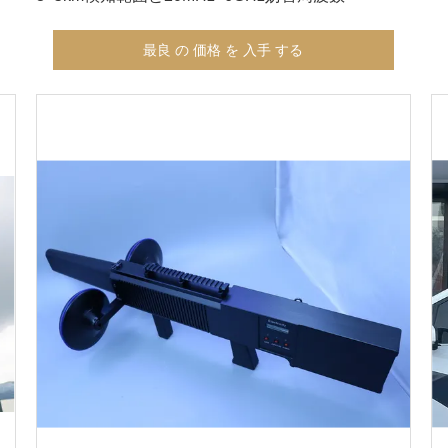
最良 の 価格 を 入手 する