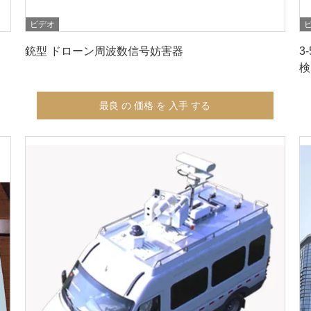
ビデオ
最良 の 価格 を 入手 する
銃型 ドローン周波数信号妨害器
3
検
最良 の 価格 を 入手 する