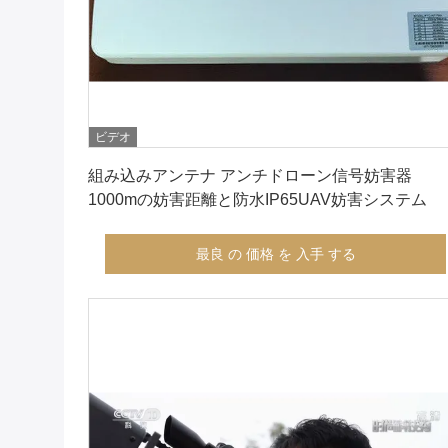
ビデオ
最良 の 価格 を 入手 する
組み込みアンテナ アンチドローン信号妨害器
1000mの妨害距離と防水IP65UAV妨害システム
最良 の 価格 を 入手 する