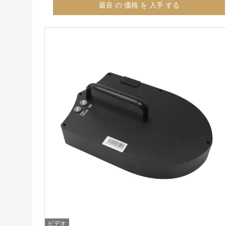
最良 の 価格 を 入手 する
ビデオ