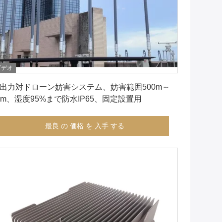
ビデオ
最良 の 価格 を 入手 する
出力対ドローン妨害システム、妨害範囲500m～
km、湿度95%まで防水IP65、固定設置用
最良 の 価格 を 入手 する