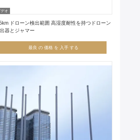
ビデオ
最良 の 価格 を 入手 する
-5km ドローン検出範囲 高湿度耐性を持つドローン
出器とジャマー
最良 の 価格 を 入手 する