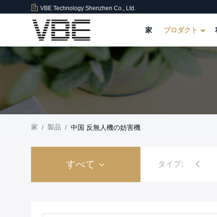
VBE Technology Shenzhen Co., Ltd.
家
プロダクト
家
製品
/
/
中国 反無人機の妨害機
すべて
タイプ:
爆弾の妨害機
刑務所の独房の電話妨害機
高い発電信号の妨害