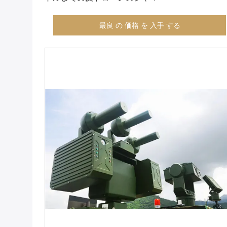
最良 の 価格 を 入手 する