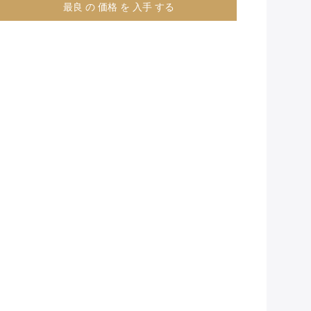
最良 の 価格 を 入手 する