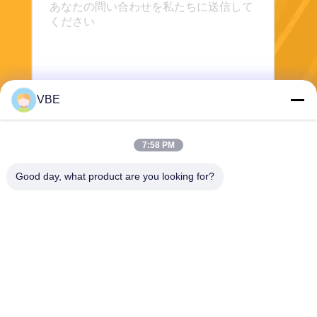
VBE
送信する
7:58 PM
Good day, what product are you looking for?
VBE Technology Shenzhen Co., Ltd.
vbe003@vbejammer.com
86-755-86239323
8つを、Xinweiの工業地帯造