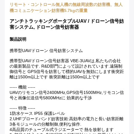
リモート・コントロール無人機の無線周波数の妨害機、無人
機コミュニケーション妨害機5.7kgの重量
アンチトラッキングポータブルUAV / ドローン信号妨
害システム, ドローン信号妨害器
製品説明
携帯型UAV/ドローン 信号妨害システム
携帯型UAV/ドローン信号妨害器 VBE-3UAVは,私たちの会社
の最新製品です. R&D部門によって設計されています.遠隔制
御信号と GPS信号を妨害して標的UAVを無効にします衝突距
離は1500m以上です 衝突距離は1500m以上です
----- 機能 -----
UAVのリモコン信号2400MHz,GPS信号1500MHz,リモコン信
号と画像伝送信号5800MHzに 効果的な干渉
----- 特徴 -----
1防水ケース IP55 保護レベル
2.UHFブロードバンド妨害技術:高効率の電力と長い妨害距離
3各モジュールの分離制御,便利な操作.
4高品質のチューブル式ラジエーターで 熱を放射します