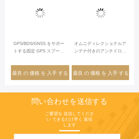
ビ
人
GPS/BDS/GNSS をサポー
オムニディレクショナルア
再
詰
トする固定 GPS スプーフ
ンテナ付きのアンチドロー
害
ィング システム
ンジャマー
1
する
最良 の 価格 を 入手 する
最良 の 価格 を 入手 する
最
問い合わせを送信する
ご要望を 送信してくださ
い できるだけ早く 返信
します