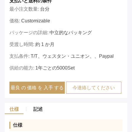
支払いと送料の条件
最小注文数量:
台分
価格:
Customizable
パッケージの詳細:
中立的なパッキング
受渡し時間:
約 1 か月
支払条件:
T/T、ウェスタン・ユニオン、、Paypal
供給の能力:
1年ごとの5000Set
最良 の 価格 を 入手 する
今連絡してください
仕様
記述
仕様