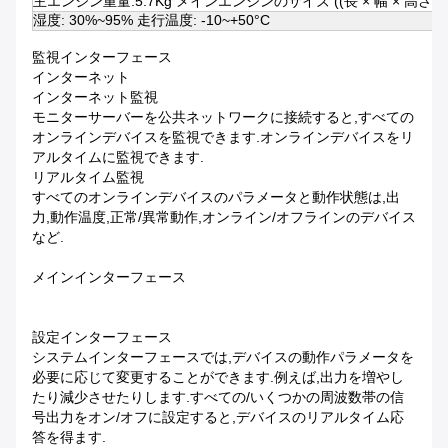
主エンジン重量:5.7Kg メインエンジンのサイズ ((長 × 幅 × 高さ): 960 
湿度: 30%~95% 走行温度: -10~+50°C
監視インターフェース
インターネット
インターネット監視
モニターサーバーを公共ネットワークに接続すると,すべての
オンラインデバイスを監視できます.オンラインデバイスをリ
アルタイムに監視できます.
リアルタイム監視
すべてのオンラインデバイスのパラメータと動作状態は,出
力,動作温度,正常/異常動作,オンライン/オフラインのデバイス
など.
メインインターフェース
設定インターフェース
システムインターフェースでは,デバイスの動作パラメータを
必要に応じて変更することができます.例えば,出力を増やし
たり減少させたりします.すべての/いくつかの周波数帯の信
号出力をオン/オフに設定すると,デバイスのリアルタイム応
答を得ます.