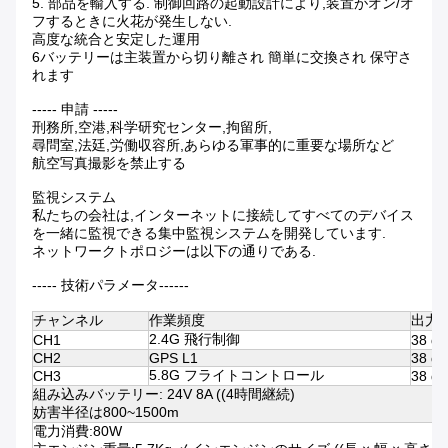
5. 部品を輸入する. 制御回路の起動設計により,装置がオン/オ
フするときに火花が発生しない.
高度な統合と安定した運用
6バッテリーは主装置から切り離され 簡単に交換され 保守さ
れます
----- 申請 -----
刑務所,空港,科学研究センター,拘留所,
尋問室,法廷,労働収容所,あらゆる軍事的に重要な場所など
航空写真撮影を禁止する
監視システム
私たちの会社は,インターネットに接続してすべてのデバイス
を一緒に監視できる集中監視システムを開発しています.
ネットワークトポロジーは以下の通りである.
----- 技術パラメータ------
チャンネル
作業頻度
出力 (
2.4G 飛行制御
CH1
38 d
CH2
GPS L1
38 d
5.8G フライトコントロール
CH3
38 d
組み込みバッテリー: 24V 8A ((4時間継続)
妨害半径は800~1500m
電力消費:80W