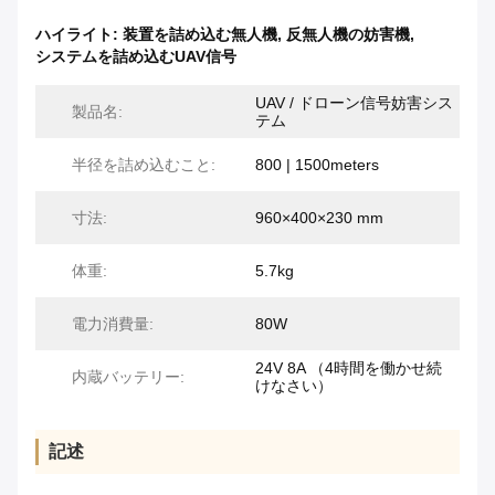
ハイライト:
装置を詰め込む無人機
,
反無人機の妨害機
,
システムを詰め込むUAV信号
UAV / ドローン信号妨害シス
製品名:
テム
半径を詰め込むこと:
800 | 1500meters
寸法:
960×400×230 mm
体重:
5.7kg
電力消費量:
80W
24V 8A （4時間を働かせ続
内蔵バッテリー:
けなさい）
記述