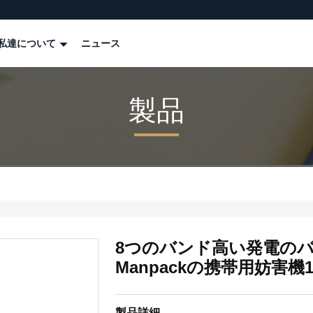
私達について
ニュース
製品
8つのバンド高い発電の
Manpackの携帯用妨害機
製品詳細