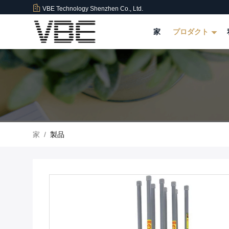
VBE Technology Shenzhen Co., Ltd.
家
プロダクト
家
/
製品