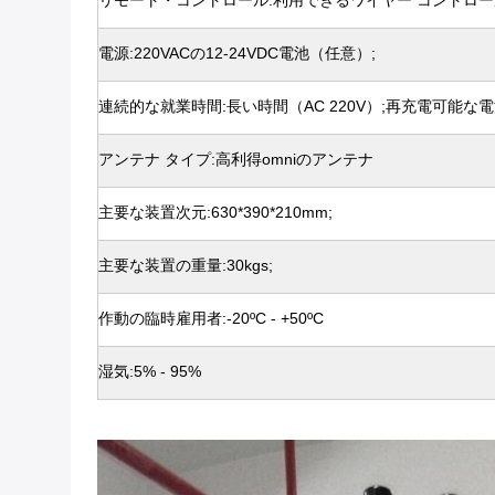
リモート・コントロール:利用できるワイヤー コントロー
電源:220VACの12-24VDC電池（任意）;
連続的な就業時間:長い時間（AC 220V）;再充電可能な電池
アンテナ タイプ:高利得omniのアンテナ
主要な装置次元:630*390*210mm;
主要な装置の重量:30kgs;
作動の臨時雇用者:-20ºC - +50ºC
湿気:5% - 95%