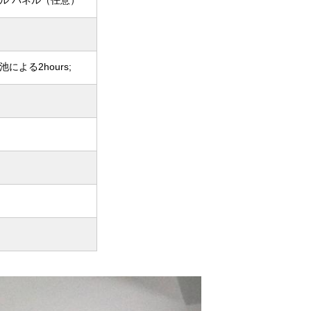
ル パネル（任意）
による2hours;