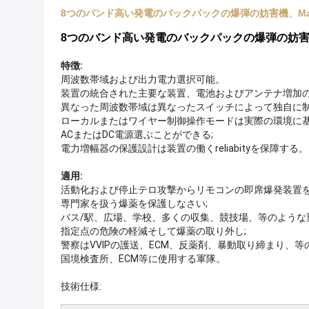
8つのバンド高い発電のバックパックの爆弾の妨害機、Man
8つのバンド高い発電のバックパックの爆弾の妨害機
特徴:
周波数帯域および出力電力選択可能。
装置の統合された主要な装置、電池およびアンテナ増加の
異なった周波数帯域は異なったスイッチによって独自に制
ローカルまたはワイヤー制御操作モードは実際の環境に基
ACまたはDC電源選ぶことができる;
電力増幅器の保護設計は装置の働くreliabityを保障する。
適用:
活動化および停止テロ攻撃からリモコンの即席爆発装置を
専門家を扱う爆薬を保護しなさい;
バス/駅、広場、学校、多くの収集、競技場、等のような
指定点の危険の軽減そして爆薬の取り外し;
警察はVVIPの護送、ECM、反薬剤、暴動取り締まり、
国境検査所、ECM等に使用する軍隊。
技術仕様: