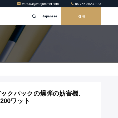
vbe003@vbejammer.com
86-755-86239323
引用
Japanese
バックパックの爆弾の妨害機、
1200ワット