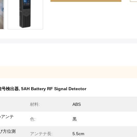
F信号検出器
,
5AH Battery RF Signal Detector
材料:
ABS
いアンテ
色:
黒
び方位測
アンテナ長:
5.5cm