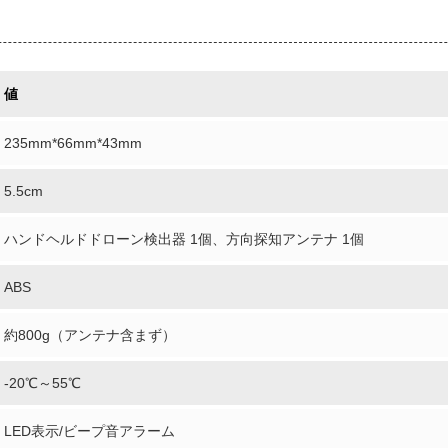
値
235mm*66mm*43mm
5.5cm
ハンドヘルドドローン検出器 1個、方向探知アンテナ 1個
ABS
約800g（アンテナ含まず）
-20℃～55℃
LED表示/ビープ音アラーム