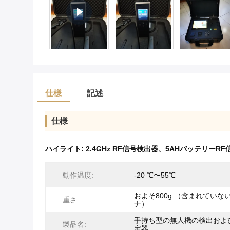
仕様
記述
仕様
ハイライト:
2.4GHz RF信号検出器、5AHバッテリーR
動作温度:
-20 ℃〜55℃
およそ800g （含まれていな
重さ:
ナ）
手持ち型の無人機の検出およ
製品名:
定器