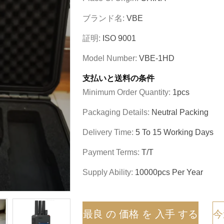
ブランド名:
VBE
証明:
ISO 9001
Model Number:
VBE-1HD
支払いと送料の条件
Minimum Order Quantity:
1pcs
Packaging Details:
Neutral Packing
Delivery Time:
5 To 15 Working Days
Payment Terms:
T/T
Supply Ability:
10000pcs Per Year
最良 の 価格 を 入手 する
今