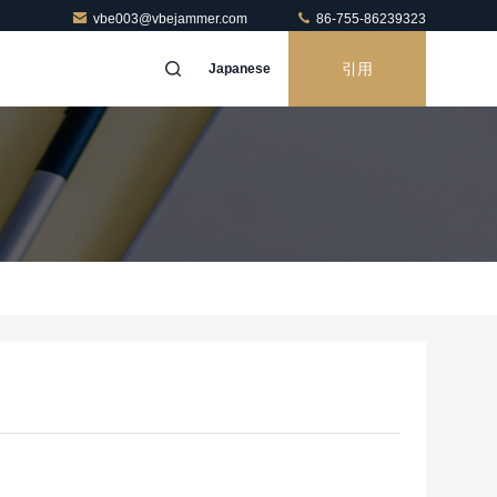
vbe003@vbejammer.com
86-755-86239323
引用
Japanese