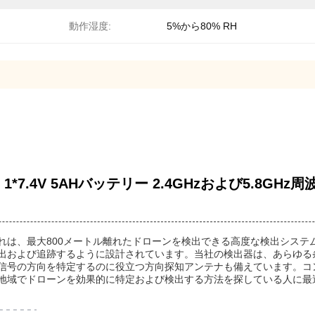
動作湿度:
5%から80% RH
.4V 5AHバッテリー 2.4GHzおよび5.8GHz周
れは、最大800メートル離れたドローンを検出できる高度な検出システ
出および追跡するように設計されています。当社の検出器は、あらゆる条
号の方向を特定するのに役立つ方向探知アンテナも備えています。コンパク
地域でドローンを効果的に特定および検出する方法を探している人に最