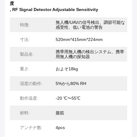
度
,
RF Signal Detector Adjustable Sensitivity
無人機/UAVの信号検出、調節可能な
特徴:
感受性、低い電池の警告
寸法:
520mm*415mm*224mm
携帯用無人機の検出システム、携帯
製品名:
用無人機の探知器
重さ:
およそ18kg
湿度の動作:
5%から80% RH
動作温度:
-20 ℃〜55℃
材料:
腹筋
アンテナ数:
4pcs