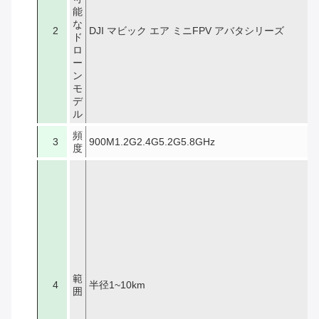
能
な
2
DJI マビック エア ミニFPV アバタシリーズ
ド
ロ
ー
ン
モ
デ
ル
頻
3
900M1.2G2.4G5.2G5.8GHz
度
範
4
半径1~10km
囲