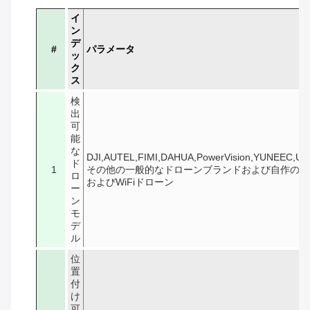
イ
ン
デ
#
パラメータ
ッ
ク
ス
検
出
可
能
な
DJI,AUTEL,FIMI,DAHUA,PowerVision,YUNEEC,UD
ド
1
その他の一般的なドローンブランドおよび自作のFP
ロ
およびWiFiドローン
ー
ン
モ
デ
ル
位
置
付
け
可