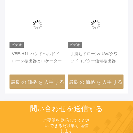
ビデオ
ビデオ
ビ
VBE-H1L ハンドヘルドド
手持ちドローン/UAV/クワ
4
ン
ローン検出器とロケーター
ッドコプター信号検出器
持
号検
2.4GHz / 5.8GHz アルミ
2
ABS 約 1.5kg
数
する
最良 の 価格 を 入手 する
最良 の 価格 を 入手 する
最
問い合わせを送信する
ご要望を 送信してくださ
い できるだけ早く 返信
します