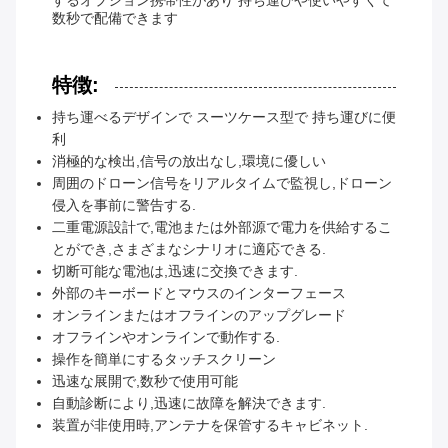
するオプション携帯性があり 持ち運びや使いやすくて
数秒で配備できます
特徴:
持ち運べるデザインで スーツケース型で 持ち運びに便
利
消極的な検出,信号の放出なし,環境に優しい
周囲のドローン信号をリアルタイムで監視し,ドローン
侵入を事前に警告する.
二重電源設計で,電池または外部源で電力を供給するこ
とができ,さまざまなシナリオに適応できる.
切断可能な電池は,迅速に交換できます.
外部のキーボードとマウスのインターフェース
オンラインまたはオフラインのアップグレード
オフラインやオンラインで動作する.
操作を簡単にするタッチスクリーン
迅速な展開で,数秒で使用可能
自動診断により,迅速に故障を解決できます.
装置が非使用時,アンテナを保管するキャビネット.