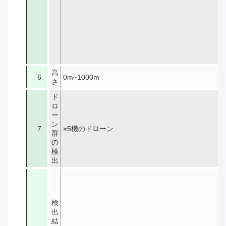
高
6
0m~1000m
さ
ド
ロ
ー
ン
7
≥5機のドローン
群
の
検
出
検
出
結