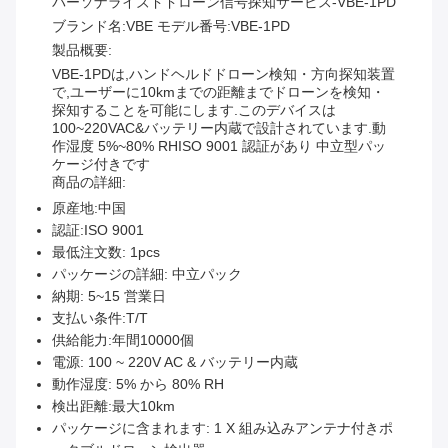
パーソナライズドドローン信号探知サービス-VBE-1PD
ブランド名:VBE モデル番号:VBE-1PD
製品概要:
VBE-1PDは,ハンドヘルドドローン検知・方向探知装置
で,ユーザーに10kmまでの距離までドローンを検知・
探知することを可能にします.このデバイスは
100~220VAC&バッテリー内蔵で設計されています.動
作湿度 5%~80% RHISO 9001 認証があり 中立型パッ
ケージ付きです
商品の詳細:
原産地:中国
認証:ISO 9001
最低注文数: 1pcs
パッケージの詳細: 中立パック
納期: 5~15 営業日
支払い条件:T/T
供給能力:年間10000個
電源: 100 ~ 220V AC & バッテリー内蔵
動作湿度: 5% から 80% RH
検出距離:最大10km
パッケージに含まれます: 1 X 組み込みアンテナ付きポ