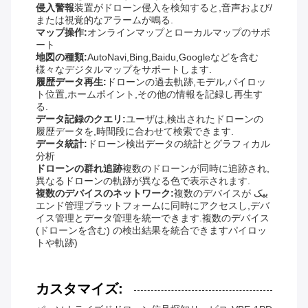
侵入警報
装置がドローン侵入を検知すると,音声および/
または視覚的なアラームが鳴る.
マップ操作:
オンラインマップとローカルマップのサポ
ート
地図の種類:
AutoNavi,Bing,Baidu,Googleなどを含む
様々なデジタルマップをサポートします.
履歴データ再生:
ドローンの過去軌跡,モデル,パイロッ
ト位置,ホームポイント,その他の情報を記録し再生す
る.
データ記録のクエリ:
ユーザは,検出されたドローンの
履歴データを,時間段に合わせて検索できます.
データ統計:
ドローン検出データの統計とグラフィカル
分析
ドローンの群れ追跡
複数のドローンが同時に追跡され,
異なるドローンの軌跡が異なる色で表示されます.
複数のデバイスのネットワーク:
複数のデバイスが بیک
エンド管理プラットフォームに同時にアクセスし,デバ
イス管理とデータ管理を統一できます.複数のデバイス
(ドローンを含む) の検出結果を統合できますパイロッ
トや軌跡)
カスタマイズ: