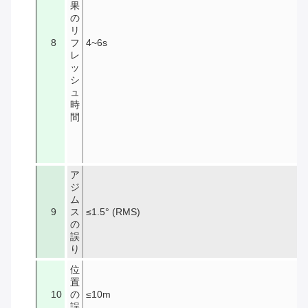
果
の
リ
8
フ
4~6s
レ
ッ
シ
ュ
時
間
ア
ジ
ム
9
ス
≤1.5° (RMS)
の
誤
り
位
置
10
の
≤10m
誤