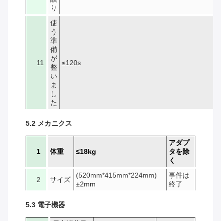
り
使
う
準
備
が
11
≤120s
整
い
ま
し
た
5.2 メカニクス
アダプ
1
体重
≤18kg
タを除
く
(520mm*415mm*224mm)
事件は
2
サイズ
±2mm
終了
5.3 電子機器