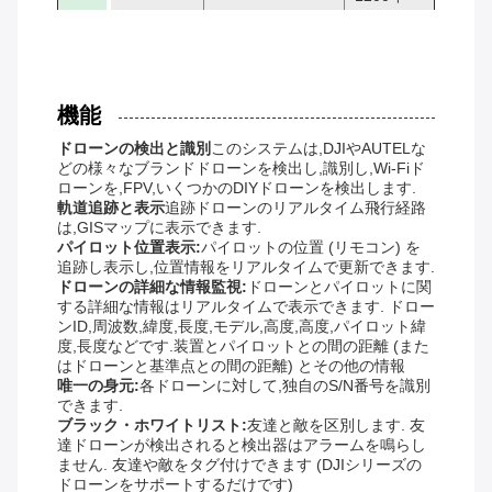
機能
ドローンの検出と識別
このシステムは,DJIやAUTELな
どの様々なブランドドローンを検出し,識別し,Wi-Fiド
ローンを,FPV,いくつかのDIYドローンを検出します.
軌道追跡と表示
追跡ドローンのリアルタイム飛行経路
は,GISマップに表示できます.
パイロット位置表示:
パイロットの位置 (リモコン) を
追跡し表示し,位置情報をリアルタイムで更新できます.
ドローンの詳細な情報監視:
ドローンとパイロットに関
する詳細な情報はリアルタイムで表示できます. ドロー
ンID,周波数,緯度,長度,モデル,高度,高度,パイロット緯
度,長度などです.装置とパイロットとの間の距離 (また
はドローンと基準点との間の距離) とその他の情報
唯一の身元:
各ドローンに対して,独自のS/N番号を識別
できます.
ブラック・ホワイトリスト:
友達と敵を区別します. 友
達ドローンが検出されると検出器はアラームを鳴らし
ません. 友達や敵をタグ付けできます (DJIシリーズの
ドローンをサポートするだけです)