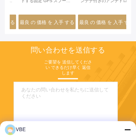
詰
トする固定 GPS スプーフ
ンテナ付きのアンチドロー
害
ィング システム
ンジャマー
1
する
最良 の 価格 を 入手 する
最良 の 価格 を 入手 する
最
問い合わせを送信する
ご要望を 送信してくださ
い できるだけ早く 返信
します
VBE