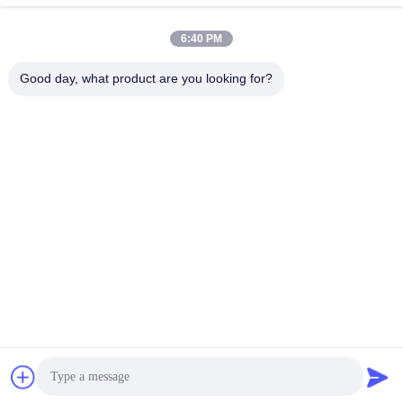
送信する
6:40 PM
Good day, what product are you looking for?
VBE Technology Shenzhen Co., Ltd.
vbe003@vbejammer.com
86-755-86239323
8つを、Xinweiの工業地帯造
る、床4 Nanshan地区、シン
セン、広東省、中国
中国の良質 携帯電話シグナルジャマー 製造者。 版権の© 2026 VBE
Technology Shenzhen Co., Ltd. . すべての権利 確保される。