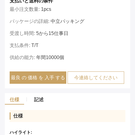
支払いと送料の条件
最小注文数量:
1pcs
パッケージの詳細:
中立パッキング
受渡し時間:
5から15仕事日
支払条件:
T/T
供給の能力:
年間10000個
最良 の 価格 を 入手 する
今連絡してください
仕様
記述
仕様
ハイライト: