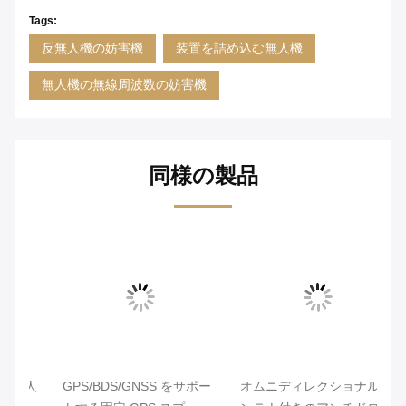
Tags:
反無人機の妨害機
装置を詰め込む無人機
無人機の無線周波数の妨害機
同様の製品
ビ
人
GPS/BDS/GNSS をサポー
オムニディレクショナルア
再