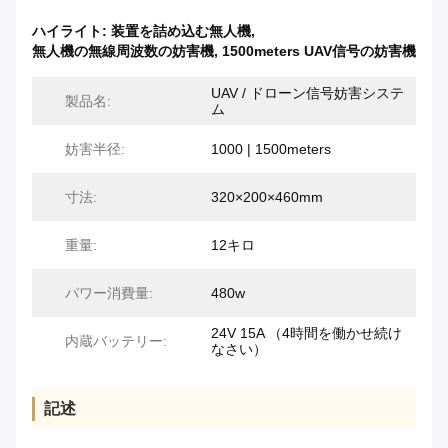
ハイライト:
装置を詰め込む無人機
,
無人機の無線周波数の妨害機
,
1500meters UAV信号の妨害機
UAV / ドローン信号妨害システ
製品名:
ム
妨害半径:
1000 | 1500meters
寸法:
320×200×460mm
重量:
12キロ
パワー消費量:
480w
24V 15A （4時間を働かせ続け
内蔵バッテリー:
なさい）
記述