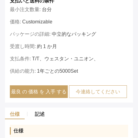
支払いと送料の条件
最小注文数量:
台分
価格:
Customizable
パッケージの詳細:
中立的なパッキング
受渡し時間:
約 1 か月
支払条件:
T/T、ウェスタン・ユニオン、
供給の能力:
1年ごとの5000Set
最良 の 価格 を 入手 する
今連絡してください
仕様
記述
仕様