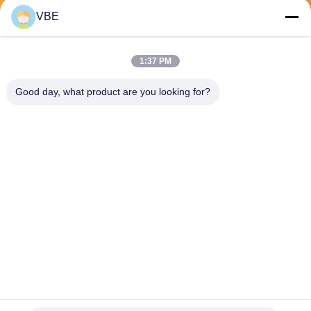
VBE
送信する
1:37 PM
Good day, what product are you looking for?
VBE Technology Shenzhen Co., Ltd.
vbe003@vbejammer.com
86-755-86239323
8つを、Xinweiの工業地帯造
る、床4 Nanshan地区、シン
セン、広東省、中国
中国の良質 携帯電話シグナルジャマー 製造者。 版権の© 2026 VBE