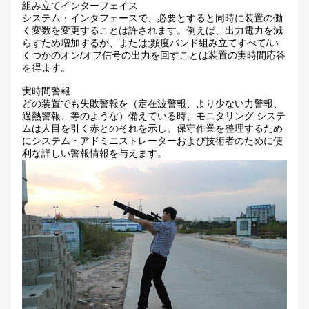
組み立てインターフェイス
システム・インタフェースで、必要とすると同時に装置の働
く変数を変更することは許されます。例えば、出力電力を減
らすため増加するか、または;頻度バンド組み立てすべて/い
くつかのオン/オフ信号の出力を回すことは装置の実時間応答
を得ます。
実時間警報
どの装置でも失敗警報を（定在波警報、より少ない力警報、
過熱警報、等のような）備えている時、モニタリング システ
ムは人目を引く赤とのそれを示し、保守作業を整理するため
にシステム・アドミニストレーターおよび技術者のために便
利な詳しい警報情報を与えます。