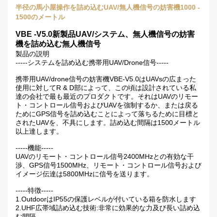
半径の馬小屋操作を詰め込むUAV/無人機信号の妨害機1000 -
1500のメートル
VBE -V5.0新製品UAV/システム、無人機信号の妨害
機を詰め込む無人機信号
製品の説明
-----システムを詰め込む携帯用UAV/Drone信号-----
携帯用UAV/drone信号の妨害機VBE-V5.0はUAVsの広まった
使用に対してR & D部によって、この頃は設計されている私
達の会社で最も最近のプロダクトです。それはUAVのリモー
ト・コントロール信号およびUAVを強制するか、または戻る
ためにGPS信号を詰め込むことによって落ちるために目標と
されたUAVを、不具にします。詰め込む間隔は1500メートル
以上達します。
-----機能-----
UAVのリモート・コントロール信号2400MHzとの有効な干
渉、GPS信号1500MHz、リモート・コントロール信号および
イメージ伝達は5800MHzに信号を送ります。
-----特徴-----
1.OutdoorはIP55の保護レベルが付いている箱を防水します
2.UHF広帯域詰め込む技術:非常に効果的な力及び長い詰め込
む間隔