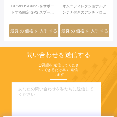
人
GPS/BDS/GNSS をサポー
オムニディレクショナルア
再
詰
トする固定 GPS スプーフ
ンテナ付きのアンチドロー
害
ィング システム
ンジャマー
1
する
最良 の 価格 を 入手 する
最良 の 価格 を 入手 する
最
問い合わせを送信する
ご要望を 送信してくださ
い できるだけ早く 返信
します