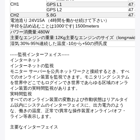
CH1
GPS L1
47 d
GPS L2
47 d
CH2
5.8G
47 d
電池造り:24V15A （4時間を働かせ続けて下さい）
半径を詰め込むことは1000です| 1500meters
パワー消費量:480W
主要なエンジンの重量:12Kg主要なエンジンのサイズ（long×wide×hig
湿気:30%-95%連続した温度:-10から+50の摂氏度
-----監視インターフェイス-----
インターネット
インターネットの監視
モニター サーバーを公共ネットワークと接続するとき、すべ
てのオンライン装置を監視できます。モニタリング システム
を世界中どこでもログインでき世界であらゆる区域のオンラ
イン装置の実時間監視があります。
実時間監視
すべてのオンライン装置の変数および作動状態はリアルタイ
ム以内にシステムのインターフェイスに、出力電力のよう
な、働きの温度、正常で/異常な操作装置オンライン/オフ・
ライン等表示します。
主要なインターフェイス