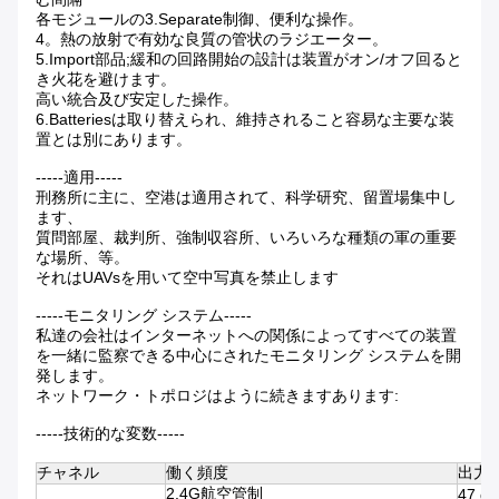
各モジュールの3.Separate制御、便利な操作。
4。熱の放射で有効な良質の管状のラジエーター。
5.Import部品;緩和の回路開始の設計は装置がオン/オフ回ると
き火花を避けます。
高い統合及び安定した操作。
6.Batteriesは取り替えられ、維持されること容易な主要な装
置とは別にあります。
-----適用-----
刑務所に主に、空港は適用されて、科学研究、留置場集中し
ます、
質問部屋、裁判所、強制収容所、いろいろな種類の軍の重要
な場所、等。
それはUAVsを用いて空中写真を禁止します
-----モニタリング システム-----
私達の会社はインターネットへの関係によってすべての装置
を一緒に監察できる中心にされたモニタリング システムを開
発します。
ネットワーク・トポロジはように続きますあります:
-----技術的な変数-----
チャネル
働く頻度
出力電
2.4G航空管制
47 d