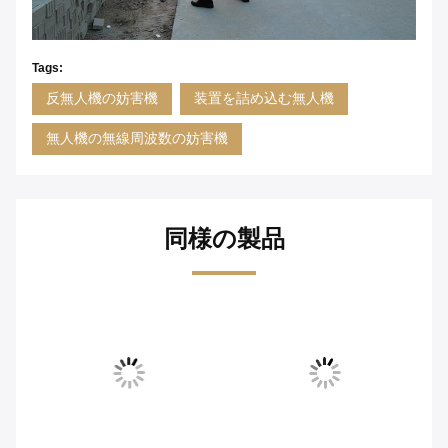
Tags:
反無人機の妨害機
装置を詰め込む無人機
無人機の無線周波数の妨害機
同様の製品
ビ