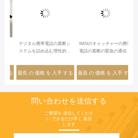
電
デジタル携帯電話の遮断シ
IMSIのキャッチャーの携帯
キャ
ステムを詰め込む理性的な
電話の遮断の緊急の通信シ
コミュニケーション監視
ステムの省エネ
する
最良 の 価格 を 入手 する
最良 の 価格 を 入手 する
問い合わせを送信する
ご要望を 送信してくださ
い できるだけ早く 返信
します