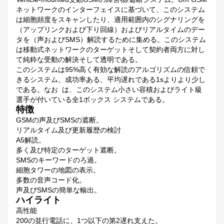
ネットワークのインターフェイスに基づいて、このシステム
は細胞頻度をスキャンしたり、適用範囲内のシグナリングを
（アップリンクおよび下り回線）およびリアルタイムのデー
タを（声およびSMS）解読するために集める。このシステム
は移動式ネットワークのターゲットそして契約者両方に対し
て純粋な受動の解決そして透明である。
このシステムは95%高く有効な解読のアルゴリズムの信頼で
きるシステム、成功率ある、平均遅れである1sよりより少し
である。なお は、このシステム小さい容積およびライト級
選手が付いている全1ボックス システムである。
特徴
GSMの声及びSMSの遮断。
リアルタイム及び更新履歴の検討
A5解読。
多く及び特定のターゲット遮断。
SMSのキーワードのろ過。
細胞タワーの地図の表示。
多数の音声コード化。
声及びSMSの簡単な輸出。
ハイライト
高性能
200の並行電話に、1つ以下の第2遅れ支えた。