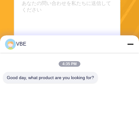
VBE
送信する
4:35 PM
Good day, what product are you looking for?
VBE Technology Shenzhen Co., Ltd.
vbe003@vbejammer.com
86-755-86239323
8つを、Xinweiの工業地帯造