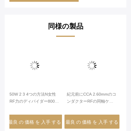
同様の製品
性
紀元前にCCA 2.60mmのコ
800-2700MHz N女性RFキ
-
ンダクターRFの同軸ケー
ャビティ コンバイナー ア
ブル15.8GHz 7D-FB/50-7
ルミ合金
する
最良 の 価格 を 入手 する
最良 の 価格 を 入手 する