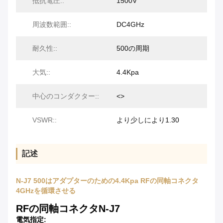
抵抗電圧::
1500V
周波数範囲::
DC4GHz
耐久性::
500の周期
大気::
4.4Kpa
中心のコンダクター::
<>
VSWR::
より少しにより1.30
記述
N-J7 500はアダプターのための4.4Kpa RFの同軸コネクタ
4GHzを循環させる
RFの同軸コネクタN-J7
電気指定: