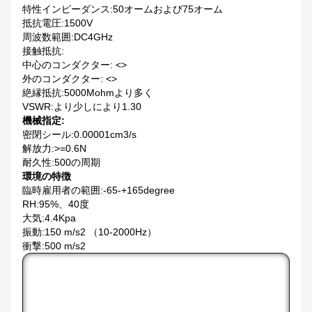
特性インピーダンス:50オームおよび75オーム
抵抗電圧:1500V
周波数範囲:DC4GHz
接触抵抗:
中心のコンダクター: <>
外のコンダクター: <>
絶縁抵抗:5000Mohmより多く
VSWR:より少しにより1.30
機械指定:
密閉シール:0.00001cm3/s
解放力:>=0.6N
耐久性:500の周期
環境の特徴
臨時雇用者の範囲:-65-+165degree
RH:95%、40度
大気:4.4Kpa
振動:150 m/s2 （10-2000Hz）
衝撃:500 m/s2