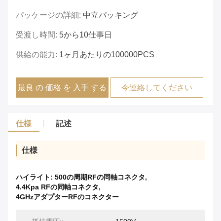
パッケージの詳細:
中立パッキング
受渡し時間:
5から10仕事日
供給の能力:
1ヶ月あたりの100000PCS
最良 の 価格 を 入手 する
今連絡してください
仕様
記述
仕様
ハイライト:
500の周期RFの同軸コネクタ
,
4.4Kpa RFの同軸コネクタ
,
4GHzアダプターRFのコネクター