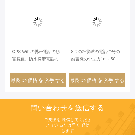
電話の妨
8つの杆状球の電話信号の
16 Channles 2G/3G/4G/5G
話の妨
妨害機の中型力1m - 50m
の携帯電話信号の妨害機、
ネル
の詰め込む範囲
Wifi信号の妨害機5 - 50mの
有効射距離、無線信号の妨
入手 する
最良 の 価格 を 入手 する
最良 の 価格 を 入手 する
害機
問い合わせを送信する
ご要望を 送信してくださ
い できるだけ早く 返信
します