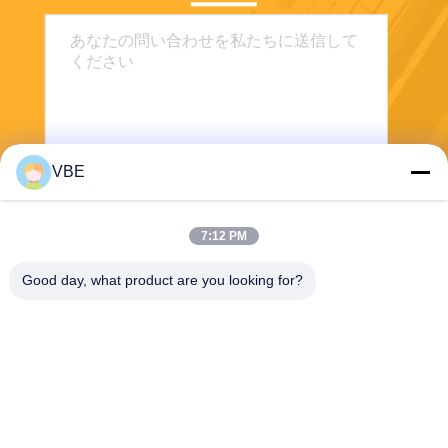
VBE
送信する
7:12 PM
Good day, what product are you looking for?
VBE Technology Shenzhen Co., Ltd.
vbe003@vbejammer.com
86-755-86239323