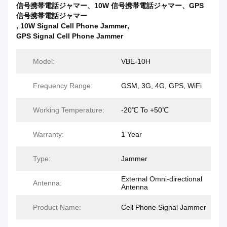
信号携帯電話ジャマー、10W 信号携帯電話ジャマー、GPS
信号携帯電話ジャマー
,
10W Signal Cell Phone Jammer
,
GPS Signal Cell Phone Jammer
Model:
VBE-10H
Frequency Range:
GSM, 3G, 4G, GPS, WiFi
Working Temperature:
-20℃ To +50℃
Warranty:
1 Year
Type:
Jammer
External Omni-directional
Antenna:
Antenna
Product Name:
Cell Phone Signal Jammer