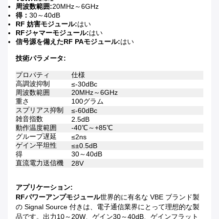
周波数範囲:
20MHz～6GHz
得：
30～40dB
RF 妨害モジュール:
はい
RFジャマーモジュール:
はい
信号源を備えたRF PAモジュール:
はい
技術パラメータ:
プロパティ
仕様
高調波抑制
≤-30dBc
周波数範囲
20MHz～6GHz
重さ
100グラム
スプリアス抑制
≤-60dBc
雑音指数
2.5dB
動作温度範囲
-40℃～+85℃
グループ遅延
≤2ns
ゲイン平坦性
≤±0.5dB
得
30～40dB
直流電力送信機
28V
アプリケーション:
RFパワーアンプモジュール
世界的に有名な VBE ブランド製
の Signal Source 付きは、電子通信業界にとって理想的な製
品です。出力10～20W、ゲイン30～40dB、ゲインフラット