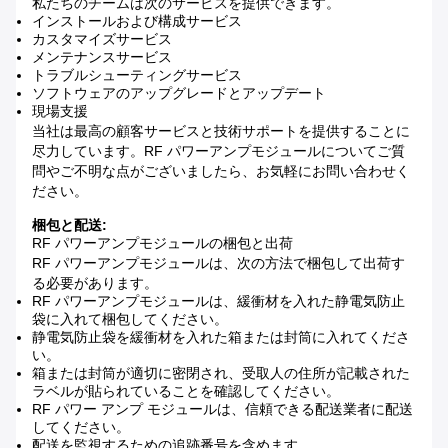
私たちのチームは次のサービスを提供できます。
インストールおよび構成サービス
カスタマイズサービス
メンテナンスサービス
トラブルシューティングサービス
ソフトウェアのアップグレードとアップデート
現場支援
当社は最高の顧客サービスと技術サポートを提供することに
尽力しています。RF パワーアンプモジュールについてご質
問やご不明な点がございましたら、お気軽にお問い合わせく
ださい。
梱包と配送:
RF パワーアンプモジュールの梱包と出荷
RF パワーアンプモジュールは、次の方法で梱包して出荷す
る必要があります。
RF パワーアンプモジュールは、緩衝材を入れた静電気防止
袋に入れて梱包してください。
静電気防止袋を緩衝材を入れた箱または封筒に入れてくださ
い。
箱または封筒が適切に密閉され、受取人の住所が記載された
ラベルが貼られていることを確認してください。
RF パワー アンプ モジュールは、信頼できる配送業者に配送
してください。
配送を監視するための追跡番号を含めます。