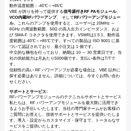
動作温度範囲：-40℃～+85℃
VBE が誇りを持って提供する
信号源付きRF PAモジュール
、
VCO内蔵RFパワーアンプ
、 そして
RFパワーアンプモジュー
ル
。これらのアンプを使用すると、ユーザーは 20MHz ～
6GHz の周波数範囲、50Ω の高入出力インピーダンス、およ
び SMA-F コネクタを使用できます。VSWRは1.5:1、動作温
度範囲は-40℃～+85℃です。すべての製品は ISO 9001 に基
づいて認証されており、最小注文は 1 個です。
中立的な梱包を行っており、納期は 10 ～ 30 営業日です。当
社の供給能力は月あたり5000個です。支払い条件はT/Tで
す。
信頼性の高い RF パワーアンプが必要な場合は、VBE 以外に
探す必要はありません。詳細については、今すぐお問い合わ
せください。
サポートとサービス:
RFパワーアンプモジュールのテクニカルサポートとサービス
私たちは、RF パワーアンプモジュールを最大限に活用でき
るようお手伝いいたします。当社の専門家チームがお客様の
ご質問にお答えし、技術サポートとサービスを提供いたしま
す。導入・設定からカスタマイズ・保守まで、トータルなサ
ービスをご提供いたします。