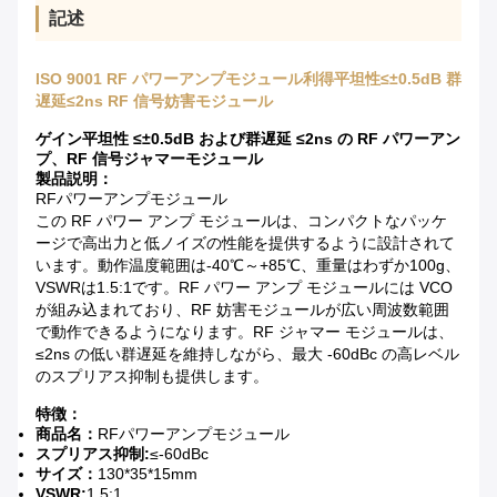
記述
ISO 9001 RF パワーアンプモジュール利得平坦性≤±0.5dB 群
遅延≤2ns RF 信号妨害モジュール
ゲイン平坦性 ≤±0.5dB および群遅延 ≤2ns の RF パワーアン
プ、RF 信号ジャマーモジュール
製品説明：
RFパワーアンプモジュール
この RF パワー アンプ モジュールは、コンパクトなパッケ
ージで高出力と低ノイズの性能を提供するように設計されて
います。動作温度範囲は-40℃～+85℃、重量はわずか100g、
VSWRは1.5:1です。RF パワー アンプ モジュールには VCO
が組み込まれており、RF 妨害モジュールが広い周波数範囲
で動作できるようになります。RF ジャマー モジュールは、
≤2ns の低い群遅延を維持しながら、最大 -60dBc の高レベル
のスプリアス抑制も提供します。
特徴：
商品名：
RFパワーアンプモジュール
スプリアス抑制:
≤-60dBc
サイズ：
130*35*15mm
VSWR:
1.5:1