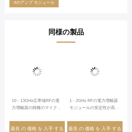
rfのアンプ モジュール
同様の製品
電
10 - 13GHz広帯域RFの電
1 - 2GHz RFの電力増幅器
容
 モ
力増幅器の雑種のマイクロ
モジュールの安定性が高い
モ
組立工程、ワイドバンド
低い電力の消費
6
RFの電力増幅器
出
する
最良 の 価格 を 入手 する
最良 の 価格 を 入手 する
最