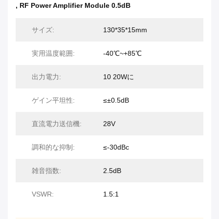
,
RF Power Amplifier Module 0.5dB
サイズ:
130*35*15mm
実用温度範囲:
-40℃~+85℃
出力電力:
10 20Wに
ゲイン平坦性:
≤±0.5dB
直流電力送信機:
28V
調和的な抑制:
≤-30dBc
雑音指数:
2.5dB
VSWR:
1.5:1