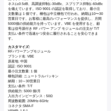
ネス≦±0.5dB、高調波抑制≦-30dBc、スプリアス抑制≦-60dBc
を備えています。ISO 9001 の認証を取得しており、最小注
文数量は 1 個です。梱包は中立梱包で行われ、納期は10〜30
営業日です。お客様に最高のパフォーマンスを提供し、月間
5000個の供給能力を持っています。VBE を使用すると、顧
客は信号源付き RF パワー アンプ モジュールの注文が T/T
支払い条件で迅速かつ安全に履行されることを安心できま
す。
カスタマイズ:
RFパワーアンプモジュール
ブランド名: VBE
原産地: 中国
認証: ISO 9001
最小注文数量: 1 個
梱包詳細: ニュートラルパッキン
納期：10～30営業日
支払い条件: T/T
供給能力: 5000 個/月
入出力インピーダンス：50Ω
周波数範囲: 20MHz-6GHz
コネクタ:SMA-F
VSWR: 1.5:1