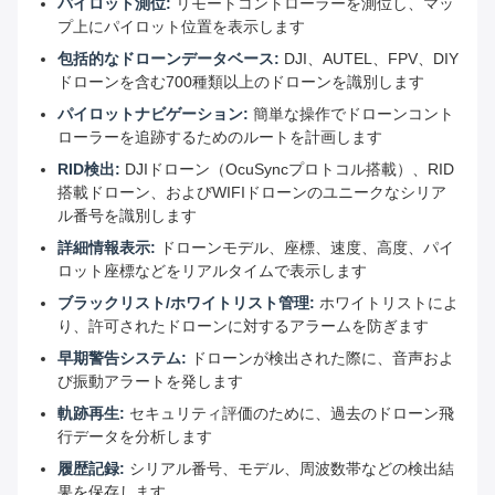
パイロット測位:
リモートコントローラーを測位し、マッ
プ上にパイロット位置を表示します
包括的なドローンデータベース:
DJI、AUTEL、FPV、DIY
ドローンを含む700種類以上のドローンを識別します
パイロットナビゲーション:
簡単な操作でドローンコント
ローラーを追跡するためのルートを計画します
RID検出:
DJIドローン（OcuSyncプロトコル搭載）、RID
搭載ドローン、およびWIFIドローンのユニークなシリア
ル番号を識別します
詳細情報表示:
ドローンモデル、座標、速度、高度、パイ
ロット座標などをリアルタイムで表示します
ブラックリスト/ホワイトリスト管理:
ホワイトリストによ
り、許可されたドローンに対するアラームを防ぎます
早期警告システム:
ドローンが検出された際に、音声およ
び振動アラートを発します
軌跡再生:
セキュリティ評価のために、過去のドローン飛
行データを分析します
履歴記録:
シリアル番号、モデル、周波数帯などの検出結
果を保存します