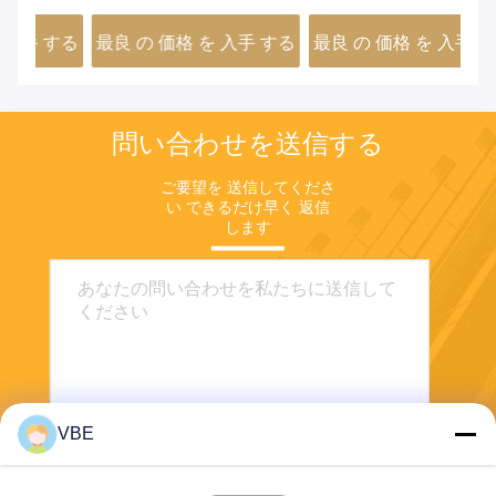
ABS 約 1.5kg
数
する
最良 の 価格 を 入手 する
最良 の 価格 を 入手 する
最
問い合わせを送信する
ご要望を 送信してくださ
い できるだけ早く 返信
します
VBE
送信する