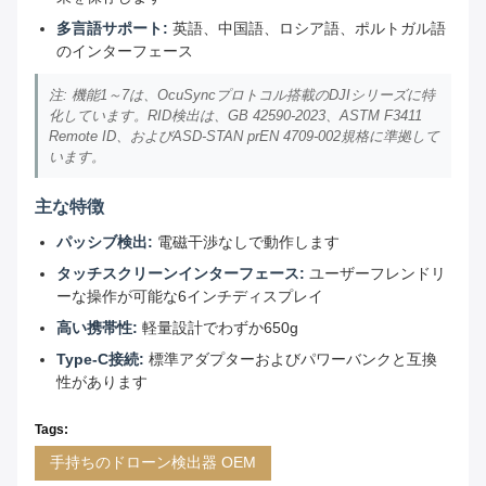
多言語サポート:
英語、中国語、ロシア語、ポルトガル語
のインターフェース
注: 機能1～7は、OcuSyncプロトコル搭載のDJIシリーズに特
化しています。RID検出は、GB 42590-2023、ASTM F3411
Remote ID、およびASD-STAN prEN 4709-002規格に準拠して
います。
主な特徴
パッシブ検出:
電磁干渉なしで動作します
タッチスクリーンインターフェース:
ユーザーフレンドリ
ーな操作が可能な6インチディスプレイ
高い携帯性:
軽量設計でわずか650g
Type-C接続:
標準アダプターおよびパワーバンクと互換
性があります
Tags:
手持ちのドローン検出器 OEM