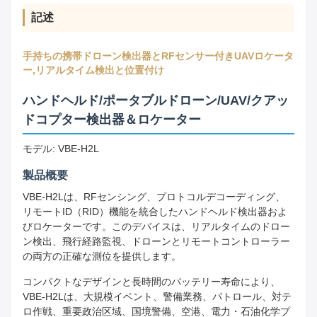
記述
手持ちの携帯ドローン検出器とRFセンサー付きUAVロケータ
ー,リアルタイム検出と位置付け
ハンドヘルド/ポータブルドローン/UAV/クアッ
ドコプター検出器＆ロケーター
モデル: VBE-H2L
製品概要
VBE-H2Lは、RFセンシング、プロトコルデコーディング、
リモートID（RID）機能を統合したハンドヘルド検出器およ
びロケーターです。このデバイスは、リアルタイムのドロー
ン検出、飛行経路監視、ドローンとリモートコントローラー
の両方の正確な測位を提供します。
コンパクトなデザインと長時間のバッテリー寿命により、
VBE-H2Lは、大規模イベント、警備業務、パトロール、対テ
ロ作戦、重要政治区域、国境警備、空港、電力・石油化学プ