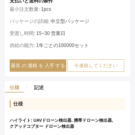
支払いと送料の条件
最小注文数量:
1pcs
パッケージの詳細:
中立型パッケージ
受渡し時間:
15~30 営業日
供給の能力:
1年ごとの100000セット
最良 の 価格 を 入手 する
今連絡してください
仕様
記述
仕様
ハイライト:
UAVドローン検出器
,
携帯ドローン検出器
,
クアッドコプター ドローン検出器