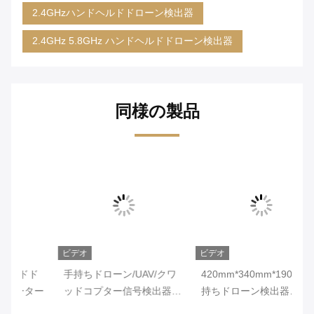
2.4GHzハンドヘルドドローン検出器
2.4GHz 5.8GHz ハンドヘルドドローン検出器
同様の製品
ビデオ
ビデオ
ビ
ド
手持ちドローン/UAV/クワ
420mm*340mm*190mm 手
3
ー
ッドコプター信号検出器
持ちドローン検出器
ー
2.4GHz / 5.8GHz アルミ
2.4GHz&5.8GHz 作業周波
か