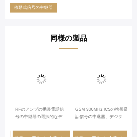
移動式信号の中継器
同様の製品
信
RFのアンプの携帯電話信
GSM 900MHz ICSの携帯電
C
信
号の中継器の選択的なデュ
話信号の中継器、デジタル
8
ス
アル バンドの移動式中継器
屋外の防水RF中継器、ICS
タ
バンド
移動式信号のアンプ
I