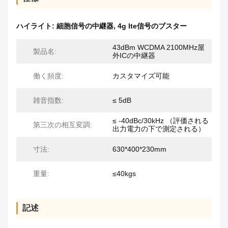
ハイライト:
細胞信号の中継器
,
4g lte信号のブスター
43dBm WCDMA 2100MHz屋
製品名:
外ICの中継器
働く頻度:
カスタマイズ可能
雑音指数:
≤ 5dB
≤ -40dBc/30kHz （評価される
第三次の相互変調:
出力電力の下で測定される）
寸法:
630*400*230mm
重量:
≤40kgs
記述