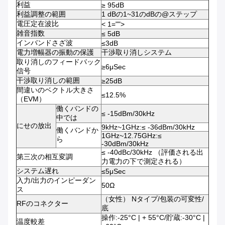
利益
≥ 95dB
利益調整の範囲
1 dBの1~31のdBの@ステップ
電圧定在波比
< 1="">
雑音指数
≤ 5dB
インバンドさざ波
≤3dB
電力増幅器の振動の保護
干渉取り消しシステム
取り消しのフィードバック
≥6μSec
信号
干渉取り消しの範囲
≥25dB
間違いのベクトル大きさ
≤12.5%
（EVM）
働くバンドの
≤ -15dBm/30kHz
中では
にせの放出
9kHz~1GHz:≤ -36dBm/30kHz
働くバンドか
1GHz~12.75GHz:≤
ら
-30dBm/30kHz
≤ -40dBc/30kHz （評価される出
第三次の相互変調
力電力の下で測定される）
システム遅れ
≤5μSec
入力/出力のインピーダン
50Ω
ス
（女性） Nタイプ/包装の可変性/
RFのコネクター
底
操作:-25°C | + 55°C/貯蔵:-30°C |
温度較差