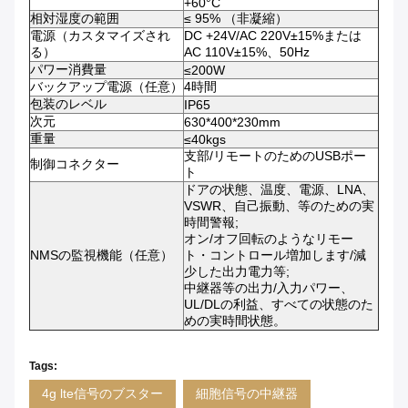
+60°C
相対湿度の範囲
≤ 95% （非凝縮）
電源（カスタマイズされ
DC +24V/AC 220V±15%または
る）
AC 110V±15%、50Hz
パワー消費量
≤200W
バックアップ電源（任意）
4時間
包装のレベル
IP65
次元
630*400*230mm
重量
≤40kgs
支部/リモートのためのUSBポー
制御コネクター
ト
ドアの状態、温度、電源、LNA、
VSWR、自己振動、等のための実
時間警報;
オン/オフ回転のようなリモー
NMSの監視機能（任意）
ト・コントロール増加します/減
少した出力電力等;
中継器等の出力/入力パワー、
UL/DLの利益、すべての状態のた
めの実時間状態。
Tags:
4g lte信号のブスター
細胞信号の中継器