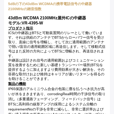
5dBの下の43dBm WCDMAの携帯電話信号の中継器
2100MHzの雑音指数
43dBm WCDMA 2100MHz屋外ICの中継器
モデル:VR-4395-W
プロダクト指示
ICSの中継器はBTSと可動装置間のリレーとして働いていま
す。それは供給のアンテナでBTSからローパワー信号を受け
取り、直線に信号を増幅し、そして次に適用範囲のアンテナ
で弱い/盲目の適用範囲区域に再送信します。そして移動式信
号はまた反対の方向によってBTSに増幅され、再送信されま
す。
中継器は設計され信号の適用範囲およびコミュニケーション
質を改善するために新しい基礎トランシーバー場所(BTS)を
提供するように加えますより費用効果が大きい解決を。その
容易な取付けおよび維持はキャリアが速いリターンを得るの
を助けることができます。
製品の機能
IP65保護のアルミニウム合金の包装に塵を払うべき抗力が高
いが水をまきますあり、corrodingReal時間の干渉信号の取り
消し（多重通路フェーディング、フィードバック信号）は
BTSに高利得の線形アンプの採用によるシステム分離の
requirementNoの干渉を非常に減らし、非常に選択率および