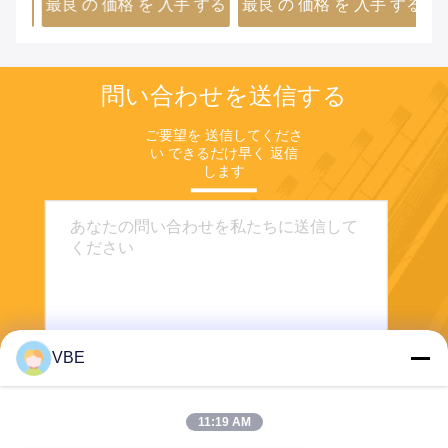
する
最良 の 価格 を 入手 する
最良 の 価格 を 入手 する
最
4
問い合わせを送信する
ご要望を 送信してくださ
い できるだけ早く 返信
します
VBE
送信する
11:19 AM