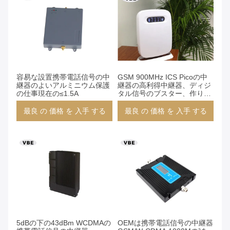
容易な設置携帯電話信号の中
GSM 900MHz ICS Picoの中
継器のよいアルミニウム保護
継器の高利得中継器、ディジ
の仕事現在の≤1.5A
タル信号のブスター、作り付
けのアンテナ中継器
最良 の 価格 を 入手 する
最良 の 価格 を 入手 する
5dBの下の43dBm WCDMAの
OEMは携帯電話信号の中継器