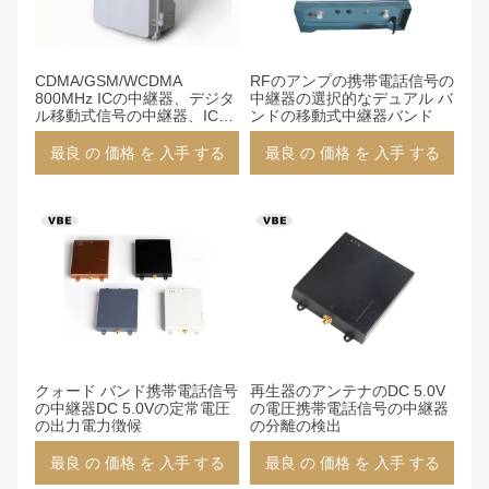
CDMA/GSM/WCDMA
RFのアンプの携帯電話信号の
800MHz ICの中継器、デジタ
中継器の選択的なデュアル バ
ル移動式信号の中継器、ICS
ンドの移動式中継器バンド
の移動式中継器30-43dBm
最良 の 価格 を 入手 する
最良 の 価格 を 入手 する
クォード バンド携帯電話信号
再生器のアンテナのDC 5.0V
の中継器DC 5.0Vの定常電圧
の電圧携帯電話信号の中継器
の出力電力徴候
の分離の検出
最良 の 価格 を 入手 する
最良 の 価格 を 入手 する