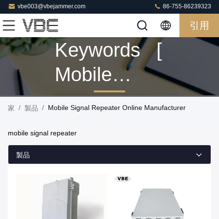
vbe003@vbejammer.com
86-755-86239323
引用
Keywords [
Mobile
Signal
/
/
Mobile Signal Repeater Online Manufacturer
家
製品
Repeater ]
mobile signal repeater
Match 23
製品
製品