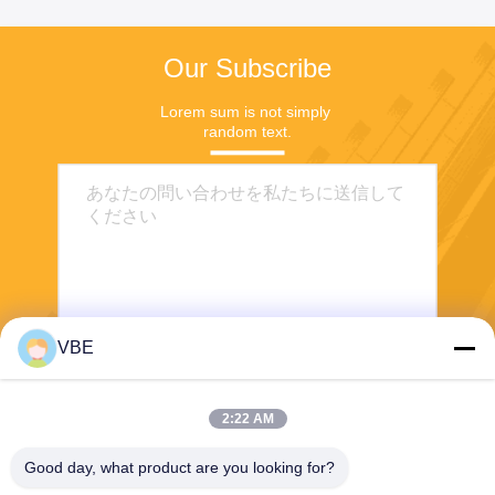
Our Subscribe
Lorem sum is not simply 
random text.
VBE
送信する
2:22 AM
Good day, what product are you looking for?