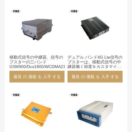
移動式信号の中継器、信号の
デュアル バンド4G Lte信号の
ブスターの三バンド
ブスターは、移動式信号の中
GSM900/Dcs1800/WCDMA2100
継器働く頻度をカスタマイズ
しました
最良 の 価格 を 入手 する
最良 の 価格 を 入手 する