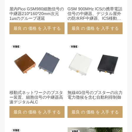
屋内Pico GSM980細胞信号の
GSM 900MHz ICSの携帯電話
中継器210*160*20mm次元
信号の中継器、デジタル屋外
1μsのグループ遅延
の防水RF中継器、ICS移動式
信号のアンプ
最良 の 価格 を 入手 する
最良 の 価格 を 入手 する
移動式ネットワークのブスタ
無線4G信号のブスターの出力
ー装置、細胞信号の中継器高
電力徴候を含む自動利得制御
速デジタルALC
最良 の 価格 を 入手 する
最良 の 価格 を 入手 する