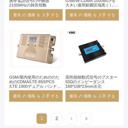
携帯電話信号の中継器
GSM/W-CDMA 1000Mの²を
2100MHzの雑音指数
大きい適用範囲区域黒くしま
す
最良 の 価格 を 入手 する
最良 の 価格 を 入手 する
GSM/屋内使用のためののた
高性能移動式信号のブスター
めのCDMA/LTE 850/PCS
50Ωのインピーダンス
/LTE 1900デュアル バンドの
188*108*23mm次元
Picoの中継器/携帯電話信号の
ブスター
最良 の 価格 を 入手 する
最良 の 価格 を 入手 する
1
2