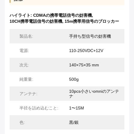
ハイライト:
CDMAの携帯電話信号の妨害機
,
10CH携帯電話信号の妨害機
,
15m携帯用信号のブロッカー
製品名:
手持ち型信号の妨害機
電源:
110-250VDC+12V
次元:
140×75×35 mm
純重量:
500g
10pcs小さいomniのアンテ
アンテナ:
ナ
半径を詰め込むこと:
1〜15M
色:
黒/銀