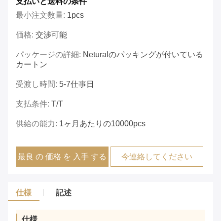
支払いと送料の条件
最小注文数量:
1pcs
価格:
交渉可能
パッケージの詳細:
Neturalのパッキングが付いている
カートン
受渡し時間:
5-7仕事日
支払条件:
T/T
供給の能力:
1ヶ月あたりの10000pcs
最良 の 価格 を 入手 する
今連絡してください
仕様
記述
仕様