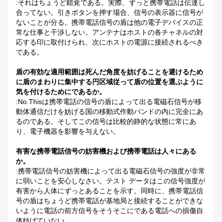
:それはちょうど錯覚である。実際、ずっと携帯電話は伝達し
合ってない。引きボタンを押す場合、信号の表示器に信号が
ないことが分る。携帯電話信号の盾は他の電子デバイスの正
常な仕事と干渉しない。アンテナはホストの各チャネルの対
応する印に取付けられ、次にホストの電源に接続されるべき
である。
盾の有効な適用範囲は死んだ角度を妨げることを避けるため
に盾のまわりに集中する円区域従って盾の位置を選ぶように
気を付けるためにであるか。
:No.Thisは携帯電話の信号の盾によって出る電磁石信号が移
動体通信だけを妨げる国の移動式作動バンドの内に完全にあ
るのである。そしてこの信号は比較的静的な状態に常にあ
り、電子機器を影響を与えない。
有害な携帯電話信号の妨害機および携帯電話は人々にある
か。
:携帯電話信号の妨害機によって出る電磁石信号の強度が非常
に弱いことを安心しなさい。テスト データはこの信号強度が
有害から人体にずっとあることを示す。同時に、携帯電話信
号の盾はちょうど携帯電話が基地局と接続することができな
いように電話の前方信号をそうそこにである電話への損傷自
体妨げていない。