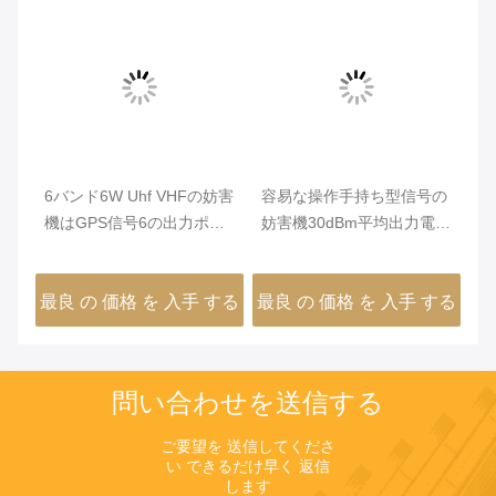
の
6バンド6W Uhf VHFの妨害
容易な操作手持ち型信号の
3
相対
機はGPS信号6の出力ポー
妨害機30dBm平均出力電力
の
トの保護を支えました
VBE-6H
周
タ
する
最良 の 価格 を 入手 する
最良 の 価格 を 入手 する
最
問い合わせを送信する
ご要望を 送信してくださ
い できるだけ早く 返信
します