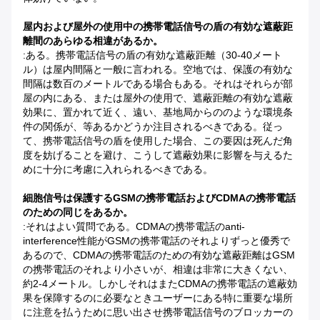
屋内および屋外の使用中の携帯電話信号の盾の有効な遮蔽距
離間のあらゆる相違があるか。
:ある。携帯電話信号の盾の有効な遮蔽距離（30-40メート
ル）は屋内間隔と一般に言われる。空地では、保護の有効な
間隔は数百のメートルである場合もある。それはそれらが部
屋の内にある、または屋外の使用で、遮蔽距離の有効な遮蔽
効果に、置かれて近く、遠い、基地局からののような環境条
件の関係が、等あるかどうか注目されるべきである。従っ
て、携帯電話信号の盾を使用した場合、この要因は死んだ角
度を妨げることを避け、こうして遮蔽効果に影響を与えるた
めに十分に考慮に入れられるべきである。
細胞信号は保護するGSMの携帯電話およびCDMAの携帯電話
のための同じをあるか。
:それはよい質問である。CDMAの携帯電話のanti-
interference性能がGSMの携帯電話のそれよりずっと優秀で
あるので、CDMAの携帯電話のための有効な遮蔽距離はGSM
の携帯電話のそれより小さいが、相違は非常に大きくない、
約2-4メートル。しかしそれはまたCDMAの携帯電話の遮蔽効
果を保障するのに必要なときユーザーにある特に重要な場所
に注意を払うために思い出させ携帯電話信号のブロッカーの