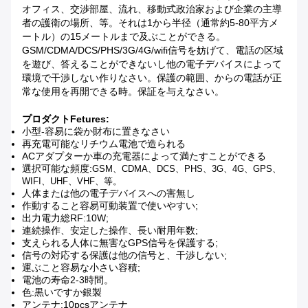
オフィス、交渉部屋、流れ、移動式政治家および企業の主導
者の護衛の場所、等。それは1から半径（通常約5-80平方メ
ートル）の15メートルまで及ぶことができる。
GSM/CDMA/DCS/PHS/3G/4G/wifi信号を妨げて、電話の区域
を遊び、答えることができないし他の電子デバイスによって
環境で干渉しない作りなさい。保護の範囲、からの電話が正
常な使用を再開できる時。保証を与えなさい。
プロダクトFetures:
小型-容易に袋か財布に置きなさい
再充電可能なリチウム電池で造られる
ACアダプターか車の充電器によって満たすことができる
選択可能な頻度:
GSM、CDMA、DCS、PHS、3G、4G、GPS、
WIFI、UHF、VHF、等。
人体または他の電子デバイスへの害無し
作動すること容易可動装置で使いやすい;
出力電力総RF:10W;
連続操作、安定した操作、長い耐用年数;
支えられる人体に無害なGPS信号を保護する;
信号の対応する保護は他の信号と、干渉しない;
運ぶこと容易な小さい容積;
電池の寿命2-3時間。
色:黒いですか銀製
アンテナ:10pcsアンテナ