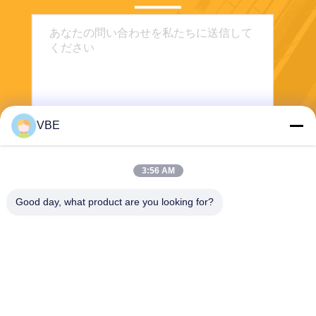
VBE
送信する
3:56 AM
Good day, what product are you looking for?
VBE Technology Shenzhen Co., Ltd.
vbe003@vbejammer.com