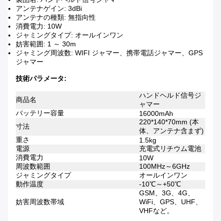
アンテナゲイン: 3dBi
アンテナの種類: 無指向性
消費電力: 10W
ジャミングタイプ: オールインワン
妨害範囲: 1 ～ 30m
ジャミング周波数: WIFI ジャマー、携帯電話ジャマー、GPS
ジャマー
技術パラメータ:
ハンドヘルド信号ジ
商品名
ャマー
バッテリー容量
16000mAh
220*140*​​70mm (本
寸法
体、アンテナ含まず)
重さ
1.5kg
電源
充電式リチウム電池
消費電力
10W
周波数範囲
100MHz～6GHz
ジャミングタイプ
オールインワン
動作温度
-10℃～+50℃
GSM、3G、4G、
妨害周波数帯域
WiFi、GPS、UHF、
VHFなど。