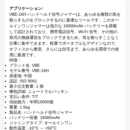
アプリケーション:
VBE-16H ハンドヘルド信号ジャマーは、あらゆる種類の気を
散らすものをブロックするのに最適なツールです。このオー
ルインワンジャマーは強力な 16000mAh バッテリーを搭載
して設計されており、携帯電話信号、Wi-Fi 信号、その他の
形式の無線通信をブロックできるため、気を散らすことなく
仕事に集中できます。軽量でポータブルなデザインなので、
オフィスから教室、さらには自宅まで、あらゆる環境での使
用に最適です。
特徴：
ブランド名: VBE
モデル番号: VBE-16H
原産地: 中国
認証: ISO 9001
最小注文数量: 1 個
梱包詳細: ニュートラルパッキン
支払い条件: T/T
供給能力：年間10000個
重量: 1.5kg
製品名: ハンドヘルド信号ジャマー
バッテリー容量: 16000mAh
ジャミングタイプ: オールインワン
動作温度: -10°C ～ +50°C