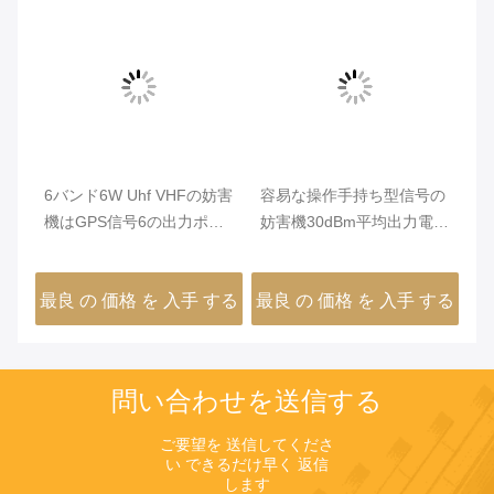
の
6バンド6W Uhf VHFの妨害
容易な操作手持ち型信号の
3
相対
機はGPS信号6の出力ポー
妨害機30dBm平均出力電力
の
トの保護を支えました
VBE-6H
周
タ
する
最良 の 価格 を 入手 する
最良 の 価格 を 入手 する
最
問い合わせを送信する
ご要望を 送信してくださ
い できるだけ早く 返信
します