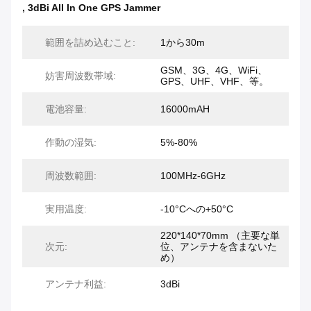
,
3dBi All In One GPS Jammer
範囲を詰め込むこと:
1から30m
GSM、3G、4G、WiFi、
妨害周波数帯域:
GPS、UHF、VHF、等。
電池容量:
16000mAH
作動の湿気:
5%-80%
周波数範囲:
100MHz-6GHz
実用温度:
-10°Cへの+50°C
220*140*70mm （主要な単
次元:
位、アンテナを含まないた
め）
アンテナ利益:
3dBi