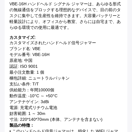
VBE-16H ハンドヘルド シグナル ジャマーは、あらゆる形式
の無線通信をブロックする理想的なデバイスで、目の前のタ
スクに集中して生産性を維持できます。大容量バッテリーと
軽量設計により、オフィスから教室、さらには自宅まで、あ
らゆる環境での使用に最適です。
カスタマイズ:
カスタマイズされたハンドヘルド信号ジャマー
ブランド名: VBE
モデル番号: VBE-16H
原産地: 中国
認証: ISO 9001
最小注文数量: 1 個
梱包詳細: ニュートラルパッキン
支払い条件: T/T
供給能力：年間10000個
動作温度: -10°C ～ +50°C
アンテナゲイン: 3dBi
電源: 充電式リチウム電池
妨害範囲: 1 ～ 30m
寸法: 220*140*​​70mm (本体、アンテナを含まない)
製品の特徴：
• このハンドヘルド信号ジャマーは、特化した WIFI ジャマ