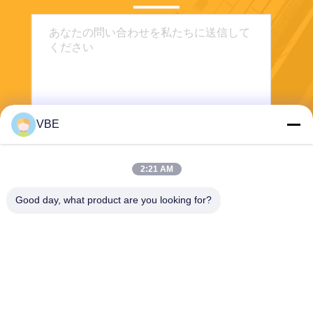
VBE
送信する
2:21 AM
Good day, what product are you looking for?
VBE Technology Shenzhen Co., Ltd.
vbe003@vbejammer.com