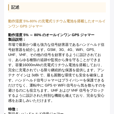
記述
動作湿度 5%-80% の充電式リチウム電池を搭載したオールイ
ンワン GPS ジャマー
動作湿度 5% ～ 80% のオールインワン GPS ジャマー
製品説明：
市場で最新かつ最も強力な信号妨害器であるハンドヘルド信
号妨害器を紹介します。GSM、3G、4G、WiFi、GPS、
UHF、VHF、その他の信号を妨害するように設計されてお
り、あらゆる種類の追跡や監視から身を守ることができま
す。容量16000mAhの充電式リチウム電池を搭載しており、
完全に充電されている限り継続的な保護を提供します。アン
テナ ゲインは 3dBi で、最も困難な環境でも安全を確保しま
す。ハンドヘルド信号ジャマーはプライバシーを保護できる
だけでなく、運転中に GPS や WIFI 信号から気を散らすのを
避けるのにも役立ちます。UHF および VHF 信号をブロック
するように設計された特別な機能も備えており、完全な安心
感をお楽しみいただけます。
特徴：
製品名: ハンドヘルド信号ジャマー