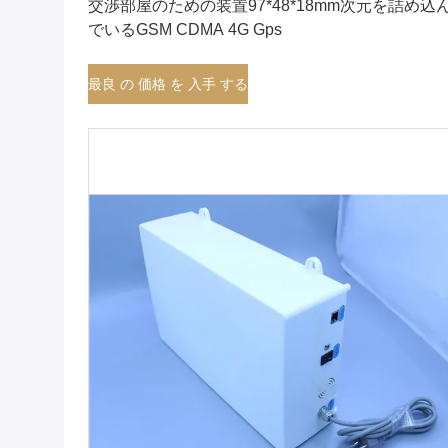
交渉部屋のための装置97*48*18mm次元を詰め込
でいるGSM CDMA 4G Gps
最良 の 価格 を 入手 する