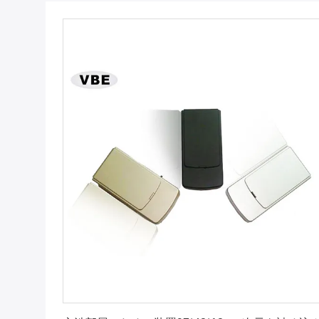
最良 の 価格 を 入手 する