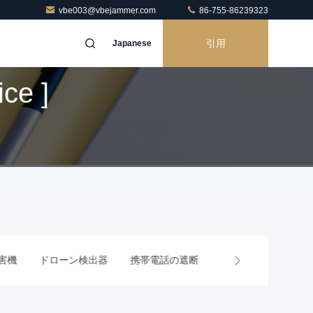
vbe003@vbejammer.com
86-755-86239323
引用
Japanese
ce ]
ドローン検出器
携帯電話の遮断
RFの電力増幅器モジュ