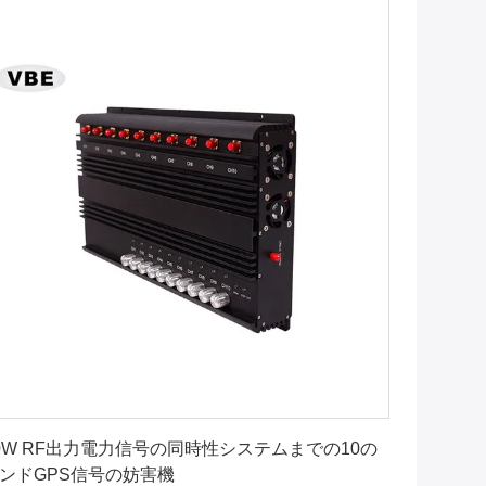
最良 の 価格 を 入手 する
0W RF出力電力信号の同時性システムまでの10の
ンドGPS信号の妨害機