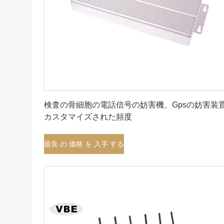
最良 の 価格 を 入手 する
検査の骨細胞の電話信号の妨害機、Gpsの妨害装
カスタマイズされた頻度
最良 の 価格 を 入手 する