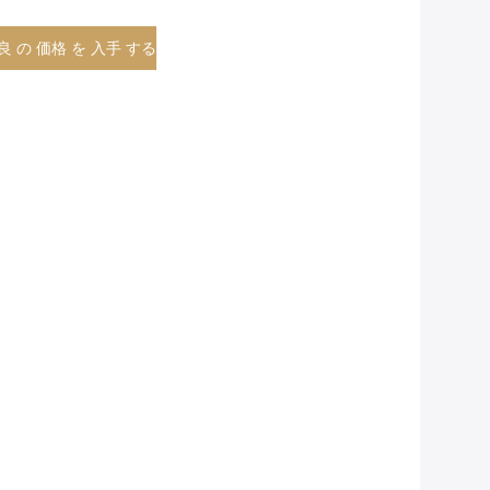
良 の 価格 を 入手 する