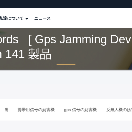
私達について
ニュース
rds [ Gps Jamming Devi
h 141 製品
機
携帯用信号の妨害機
gps 信号の妨害機
反無人機の妨害機