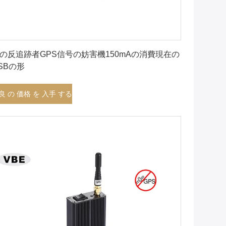
最良 の 価格 を 入手 する
の反追跡者GPS信号の妨害機150mAの消費現在の
SBの形
良 の 価格 を 入手 する