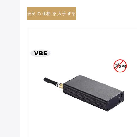
最良 の 価格 を 入手 する