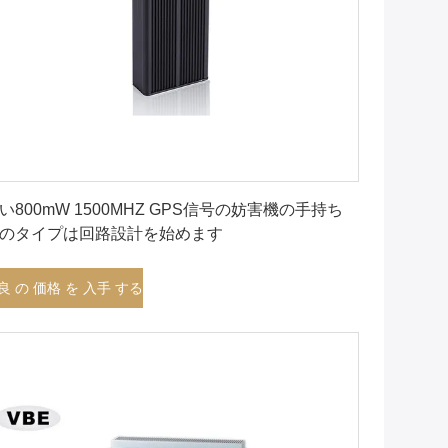
最良 の 価格 を 入手 する
い800mW 1500MHZ GPS信号の妨害機の手持ち
のタイプは回路設計を始めます
良 の 価格 を 入手 する