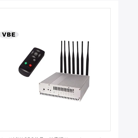
最良 の 価格 を 入手 する