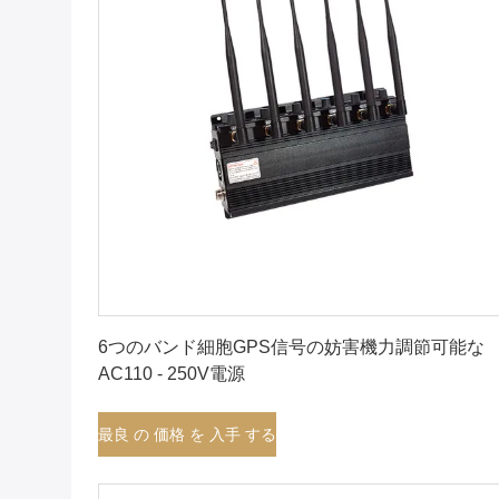
最良 の 価格 を 入手 する
6つのバンド細胞GPS信号の妨害機力調節可能な
AC110 - 250V電源
最良 の 価格 を 入手 する