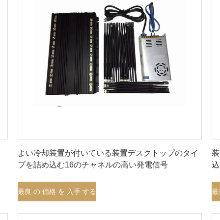
最良 の 価格 を 入手 する
よい冷却装置が付いている装置デスクトップのタイ
装
プを詰め込む16のチャネルの高い発電信号
込
最良 の 価格 を 入手 する
最