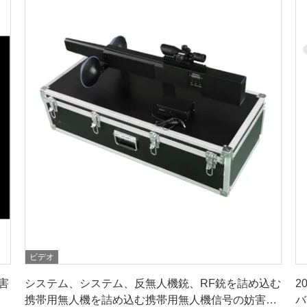
ビデオ
最良 の 価格 を 入手 する
害
システム、システム、反無人機銃、RF銃を詰め込む
2
携帯用無人機を詰め込む携帯用無人機信号の妨害機
バ