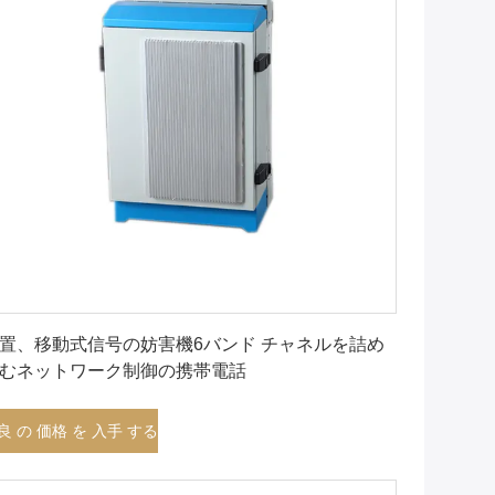
最良 の 価格 を 入手 する
置、移動式信号の妨害機6バンド チャネルを詰め
むネットワーク制御の携帯電話
良 の 価格 を 入手 する