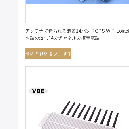
最良 の 価格 を 入手 する
アンテナで造られる装置14バンドGPS WIFI Lojac
を詰め込む14のチャネルの携帯電話
最良 の 価格 を 入手 する