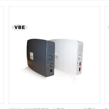
最良 の 価格 を 入手 する