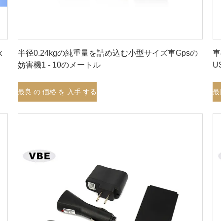
最良 の 価格 を 入手 する
k
半径0.24kgの純重量を詰め込む小型サイズ車Gpsの
車
妨害機1 - 10のメートル
U
最良 の 価格 を 入手 する
最