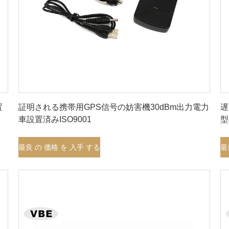
最良 の 価格 を 入手 する
置
証明される携帯用GPS信号の妨害機30dBm出力電力
遅
車設置済みISO9001
型
最良 の 価格 を 入手 する
最