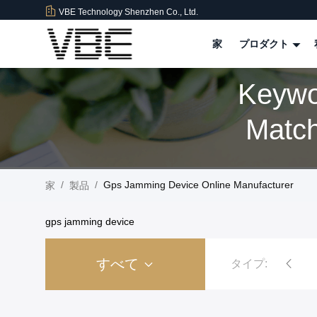
VBE Technology Shenzhen Co., Ltd.
家
プロダクト
Keywo
Matc
/
/
Gps Jamming Device Online Manufacturer
家
製品
gps jamming device
すべて
タイプ:
爆弾の妨害機
刑務所の独房の電話妨害機
高い発電信号の妨害