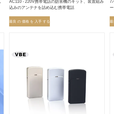
ん
AC110 - 220V携帯電話の妨害機のキット、装置組み
7
込みのアンテナを詰め込む携帯電話
ー
最良 の 価格 を 入手 する
最