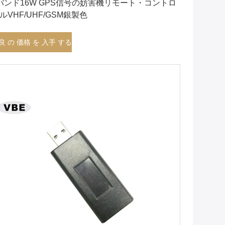
バンド16W GPS信号の妨害機リモート・コントロ
ルVHF/UHF/GSM銀製色
良 の 価格 を 入手 する