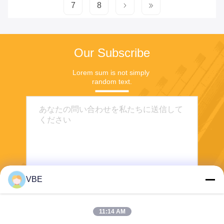
7
8
Our Subscribe
Lorem sum is not simply 
random text.
VBE
送信する
11:14 AM