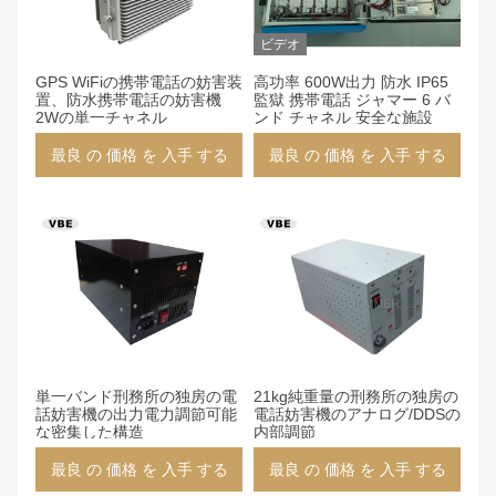
ビデオ
GPS WiFiの携帯電話の妨害装
高功率 600W出力 防水 IP65
置、防水携帯電話の妨害機
監獄 携帯電話 ジャマー 6 バ
2Wの単一チャネル
ンド チャネル 安全な施設
最良 の 価格 を 入手 する
最良 の 価格 を 入手 する
単一バンド刑務所の独房の電
21kg純重量の刑務所の独房の
話妨害機の出力電力調節可能
電話妨害機のアナログ/DDSの
な密集した構造
内部調節
最良 の 価格 を 入手 する
最良 の 価格 を 入手 する