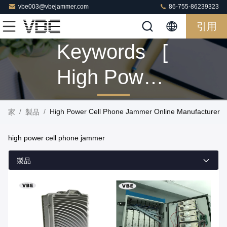
vbe003@vbejammer.com
86-755-86239323
引用
Keywords [
High Power
Cell Phone
/
/
High Power Cell Phone Jammer Online Manufacturer
家
製品
Jammer ]
high power cell phone jammer
Match 114
製品
製品