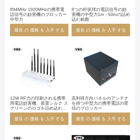
894MHz 1920MHzの携帯電
8つの杆状球の電話信号の妨
話信号の妨害機のブロッカー
害機の中型力1m - 50mの詰め
中型力
込む範囲
最良 の 価格 を 入手 する
最良 の 価格 を 入手 する
12W RF力の印刷される携帯
高利得方向パネルのアンテナ
用電話妨害機、装置シルク ス
を持つ中型力の携帯電話の受
クリーンのロゴを詰め込む携
信のブロッカー
帯電話
最良 の 価格 を 入手 する
最良 の 価格 を 入手 する