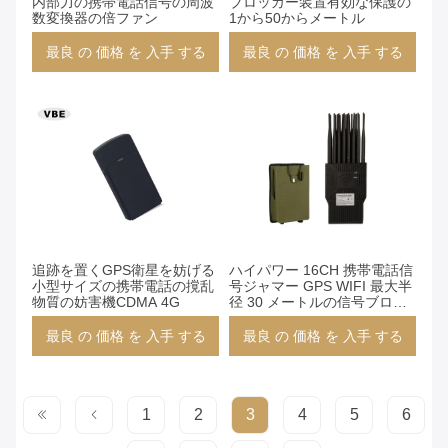
内部力の携帯電話信号の周波
ブロッカー装置有効な保護の
数変換器の倍ファン
1から50からメートル
最良 の 価格 を 入手 する
最良 の 価格 を 入手 する
追跡を置くGPS衛星を妨げる
ハイパワー 16CH 携帯電話信
小型サイズの携帯電話の撹乱
号ジャマー GPS WIFI 最大半
物質の妨害機CDMA 4G
径 30 メートルの信号ブロッ
カー
最良 の 価格 を 入手 する
最良 の 価格 を 入手 する
1
2
3
4
5
6