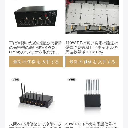
車は軍隊のための護送の爆弾
110W RFの高い発電の護送の
の妨害機の高い発電4PCS
爆弾の妨害機1 - 4チャネルの
Omniのアンテナを取付けま
周波数帯域RH ≤90%
した
最良 の 価格 を 入手 する
最良 の 価格 を 入手 する
人間への損傷なしで冷却する
40W RF力の携帯電話信号の