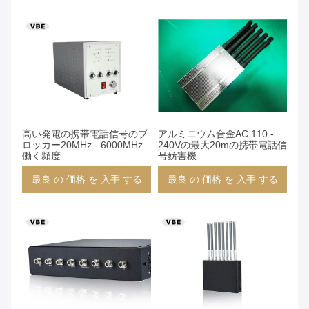
高い発電の携帯電話信号のブ
アルミニウム合金AC 110 -
ロッカー20MHz - 6000MHz
240Vの最大20mの携帯電話信
働く頻度
号妨害機
最良 の 価格 を 入手 する
最良 の 価格 を 入手 する