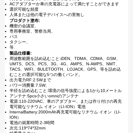
ACアダプターか車の充電器によって満たすことができます
選択可能な頻度
人体または他の電子デバイスへの害無し
プロダクト塗布:
機密の会議室、
専用事務室、警察当局、
バス
タクシー、
等.
製品仕様書:
周波数範囲を詰め込むこと:iDEN、TDMA、CDMA、GSM、
UMTS、DCS、PCS、3G、4G、AMPS、N-AMPS、NMT、
TACS、WIFI、BULETOOTH、LOJACK、GPS、等を詰め込
むことの選択可能な5つの働くバンド。
出力電力RF:2.5Wまで
パワー消費量:7.5W;
半径を詰め込むこと:環境の信号強度による1から10メートル
アンテナ:5pcs小さいomniのアンテナ
電源:110-220VAC、車のアダプター、または作り付けの再充
電可能なリチウム イオン（LI-ION）電池
InternalBattery:2000mAh再充電可能なリチウム イオン（LI-
ION）
電池の就業時間:2-3時間
次元:119*74*32mm