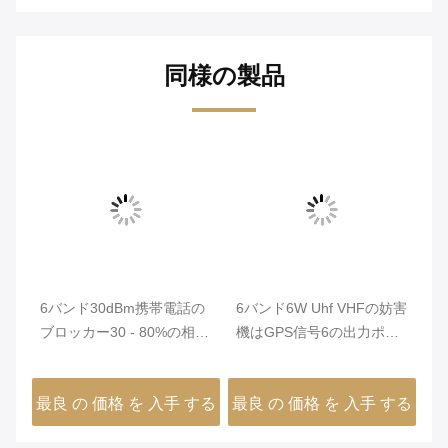
同様の製品
号
6バンド30dBm携帯電話の
6バンド6W Uhf VHFの妨害
容
ブロッカー30 - 80%の相対
機はGPS信号6の出力ポー
妨
湿度の高性能
トの保護を支えました
V
する
最良 の 価格 を 入手 する
最良 の 価格 を 入手 する
最