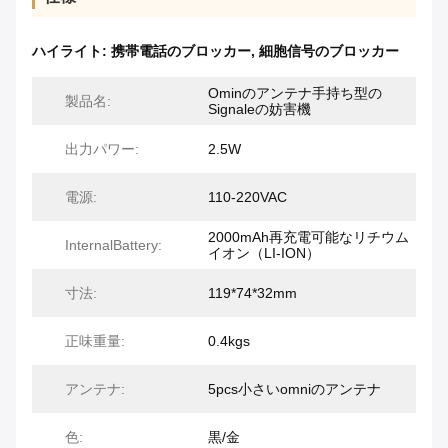
ハイライト:
携帯電話のブロッカー
,
細胞信号のブロッカー
Ominのアンテナ手持ち型の
製品名:
Signaleの妨害機
出力パワー:
2.5W
電源:
110-220VAC
2000mAh再充電可能なリチウム
InternalBattery:
イオン（LI-ION）
寸法:
119*74*32mm
正味重量:
0.4kgs
アンテナ:
5pcs小さいomniのアンテナ
色:
黒/金