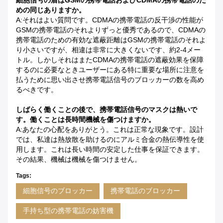
細胞信号の盾はGSMの携帯電話およびCDMAの携帯電話のた
めの同じありますか。
A:それはよい質問です。CDMAの携帯電話の反干渉の性能が
GSMの携帯電話のそれよりずっと優秀であるので、CDMAの
携帯電話のための有効な遮蔽距離はGSMの携帯電話のそれよ
り小さいですが、相違は非常に大きくないです、約2-4メー
トル。しかしそれはまたCDMAの携帯電話の遮蔽効果を保障
するのに必要なときユーザーにある特に重要な場所に注意を
払うために思い出させ携帯電話信号のブロッカーの数を高め
るべきです。
しばらく働くことの後で、携帯電話信号のマスクは熱いで
す。働くことは長時間機械を傷つけますか。
A:あなたの心配をありがとう。これは正常な現象です。設計
では、私達は熱放散を助けるのにアルミ合金の熱伝導性を使
用します。これは長い時間の安定した仕事を保証できます。
その結果、機械は機械を傷つけません。
Tags:
細胞信号のブロッカー
携帯電話のブロッカー
手持ち型の携帯電話の妨害機