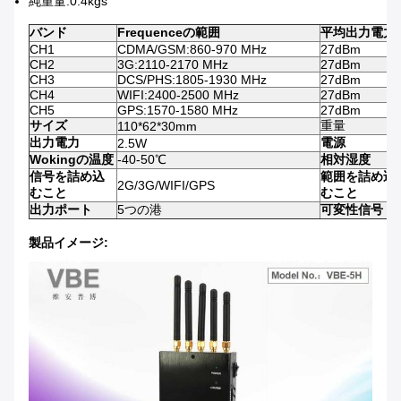
純重量:0.4kgs
バンド
Frequenceの範囲
平均出力電力
CH1
CDMA/GSM:860-970 MHz
27dBm
CH2
3G:2110-2170 MHz
27dBm
CH3
DCS/PHS:1805-1930 MHz
27dBm
CH4
WIFI:2400-2500 MHz
27dBm
CH5
GPS:1570-1580 MHz
27dBm
サイズ
重量
110*62*30mm
出力電力
電源
2.5W
Wokingの温度
-40-50℃
相対湿度
信号を詰め込
範囲を詰め込
2G/3G/WIFI/GPS
むこと
むこと
出力ポート
5つの港
可変性信号
製品イメージ: