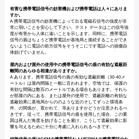
有害な携帯電話信号の妨害機および携帯電話は人々にありま
すか。
A:携帯電話信号の妨害機によって出る電磁石信号の強度が非
常に弱いことを安心して下さい。テスト データはこの信号強
度が有害から人体に遠いことを示します。同時に、携帯電話
信号の盾はちょうど携帯電話が基地局と接続することができ
ないように電話の前方信号をそうそこにです電話への損傷自
体妨げていません。
屋内および屋外の使用中の携帯電話信号の盾の有効な遮蔽距
離間のあらゆる相違がありますか。
A:あります。携帯電話信号の盾の有効な遮蔽距離（30-40メ
ートル）は屋内間隔と一般に言われます。空地では、保護の
有効な間隔は数百のメートルである場合もあります。それら
が部屋の内にある、または屋外の使用で、遮蔽距離の有効な
遮蔽効果に基地局からののような近のそしてずっと環境条
件、の関係が、置かれて、等ありますかどうか注意されるべ
きです。従って、携帯電話信号の盾を使用した場合、この要
因は死んだ角度を妨げることを避け、こうして遮蔽効果に影
響を与えるために十分に考慮に入れられるべきです。