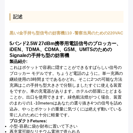
記述
黒い/金手持ち型信号の妨害機110 -警察当局のための220VAC
5バンド2.5W 27dBm携帯用電話信号のブロッカー、
iDEN、TDMA、CDMA、GSM、UMTSのための
Signaleの手持ち型の妨害機
製品紹介:
これはポケットで容易に隠すことができるすばらしい信号の
ブロッカー モデルです。ちょうど電話のように。単一充満の
継続使用の3時間までであるかどれ。そこに2つの可能な方法
充満はこの手持ち型大きさで分類しましたすぐに使える装置
をですか。車の充電器があります。ホテルの部屋にとどまる
ことか。出口を使用できます。緑色航法燈がつく場合、装置
のまわりの1 -10metersはあなたの選り抜き4つの信号を詰め
込み、やっとポケットの重量に気づくには絶えず動いている
常に人のために十分に軽量です。
プロダクトFetures:
小型-容易に袋か財布に置いて下さい
再充電可能なリチウム電池で造られる