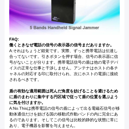
FAQ:
働くときなぜ電話の信号の表示器の信号まだありますか。
A:それはちょうど錯覚です。実際、ずっと携帯電話は伝達し
合ってないです。引きボタンを押す場合、信号の表示器に信
号がないことが分ります。携帯電話信号の盾は他の電子デバ
イスの正常な仕事と干渉しません。アンテナはホストの各チ
ャネルの対応する印に取付けられ、次にホストの電源に接続
されるべきです。
盾の有効な適用範囲は死んだ角度を妨げることを避けるため
に盾のまわりに集中する円区域で従って盾の位置を選ぶよう
に気を付けますか。
A:No.Thisは携帯電話の信号の盾によって出る電磁石信号が移
動体通信だけを妨げる国の移動式作動バンドの内に完全にあ
るのであります。そしてこの信号は比較的静的な状態に常に
あり、電子機器を影響を与えません。