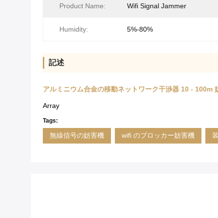
Product Name:
Wifi Signal Jammer
Humidity:
5%-80%
記述
アルミニウム合金の移動ネットワーク干渉器 10 - 100m 妨
Array
Tags:
無線信号の妨害機
wifi のブロッカー妨害機
装