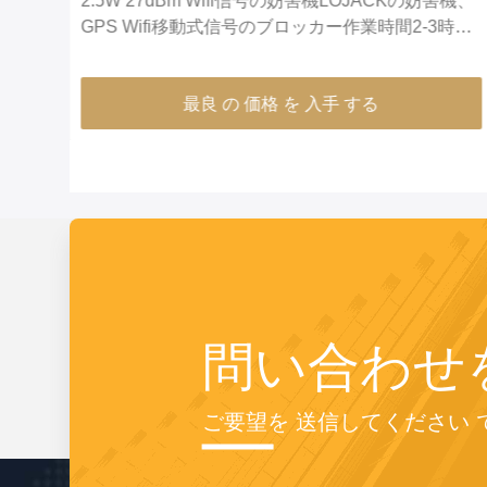
害機、
黒い貝のWifi信号の妨害機33dBm平均出力電力信号
時間
の同時性システム
最良 の 価格 を 入手 する
問い合わせ
ご要望を 送信してください 