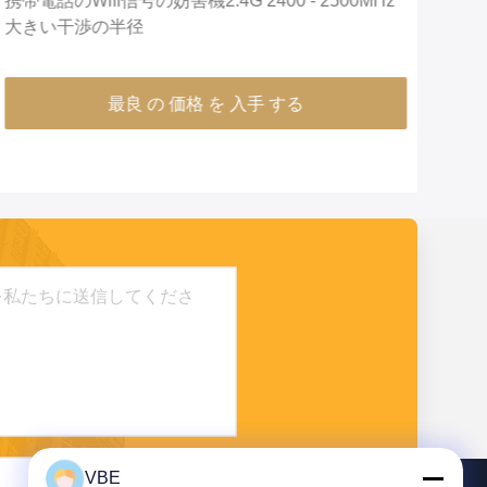
検査部屋のWifiのブロッカー妨害機、携帯電話の
装
Wifiの妨害機360度の詰め込むこと
のバ
最良 の 価格 を 入手 する
VBE