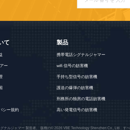
いて
製品
益
携帯電話シグナルジャマー
ツアー
wifi 信号の妨害機
理
手持ち型信号の妨害機
国
護送の爆弾の妨害機
刑務所の独房の電話妨害機
バシー規約
高い発電信号の妨害機
ジャマー 製造者。 版権の© 2026 VBE Technology Shenzhen Co., Ltd. 