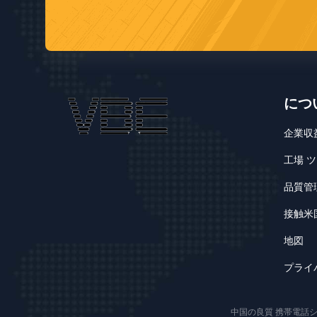
につ
企業収
工場 
品質管
接触米
地図
プライ
中国の良質 携帯電話シグナル