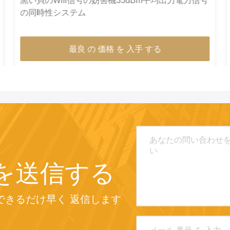
携帯電話のWifi信号の妨害機2.4G 2400 - 2500MHz
大きい干渉の半径
最良 の 価格 を 入手 する
を送信する
できるだけ早く 返信します