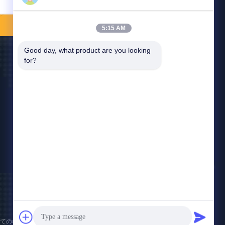
送信する
5:15 AM
Good day, what product are you looking 
for?
接触米国
vbe003@vbejammer.com
86-755-86239323
8つを、Xinweiの工業地帯造る、床4 Nanshan地
区、シンセン、広東省、中国
. すべての権利 確保される。