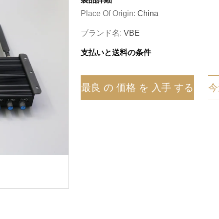
Place Of Origin:
China
ブランド名:
VBE
支払いと送料の条件
最良 の 価格 を 入手 する
今