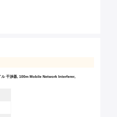
イル 干渉器
,
100m Mobile Network Interferer
,