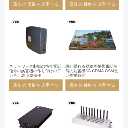
最良 の 価格 を 入手 する
最良 の 価格 を 入手 する
ネットワーク制御の携帯電話
設計隠れる壁絵画携帯電話信
信号の妨害機の作り付けのア
号の妨害機3G CDMA GSM長
ンテナ馬小屋操作
い作業時間
最良 の 価格 を 入手 する
最良 の 価格 を 入手 する