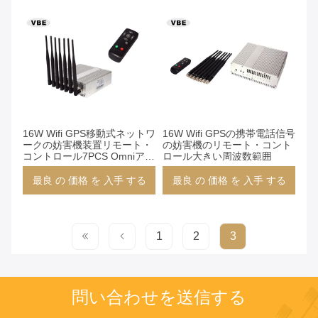
16W Wifi GPS移動式ネットワ
16W Wifi GPSの携帯電話信号
ークの妨害機装置リモート・
の妨害機のリモート・コント
コントロール7PCS Omniアン
ロール大きい周波数範囲
テナ
最良 の 価格 を 入手 する
最良 の 価格 を 入手 する
1
2
3
問い合わせを送信する