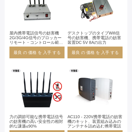
屋内携帯電話信号の妨害機
デスクトップのタイプWifi信
2G/3G/4G信号のブロッカー
号の妨害機、携帯電話の妨害
リモート・コントロール範囲
装置DC 5V 8Aの出力
1 - 5mの屋内RF信号の妨害機
最良 の 価格 を 入手 する
最良 の 価格 を 入手 する
力の調節可能な携帯電話信号
AC110 - 220V携帯電話の妨害
の妨害機の高い安全性の相対
機のキット、装置組み込みの
的な謙遜≤90%
アンテナを詰め込む携帯電話