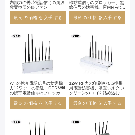
内部力の携帯電話信号の周波
移動式信号のブロッカー、無
数変換器の倍ファン
線信号の妨害機、屋内RFの妨
害機
最良 の 価格 を 入手 する
最良 の 価格 を 入手 する
Wifiの携帯電話信号の妨害機
12W RF力の印刷される携帯
力12ワットの伝達、GPS Wifi
用電話妨害機、装置シルク ス
の携帯電話信号のブロッカ
クリーンのロゴを詰め込む携
ー、無線信号の妨害機
帯電話
最良 の 価格 を 入手 する
最良 の 価格 を 入手 する