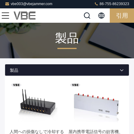
vbe003@vbejammer.com
86-755-86239323
引用
製品
製品
人間への損傷なしで冷却する
屋内携帯電話信号の妨害機、