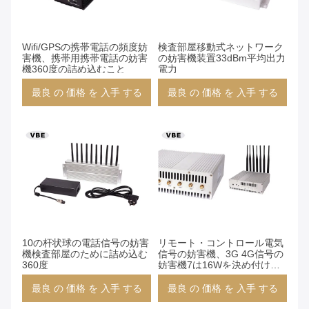
Wifi/GPSの携帯電話の頻度妨
検査部屋移動式ネットワーク
害機、携帯用携帯電話の妨害
の妨害機装置33dBm平均出力
機360度の詰め込むこと
電力
最良 の 価格 を 入手 する
最良 の 価格 を 入手 する
10の杆状球の電話信号の妨害
リモート・コントロール電気
機検査部屋のために詰め込む
信号の妨害機、3G 4G信号の
360度
妨害機7は16Wを決め付けま
す
最良 の 価格 を 入手 する
最良 の 価格 を 入手 する