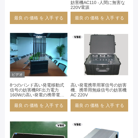
妨害機AC110 -人間に無害な
220V電源
最良 の 価格 を 入手 する
最良 の 価格 を 入手 する
ビデオ
8つのバンド高い発電移動式
高い発電携帯用軍信号の妨害
信号の妨害機RF出力電力
機、携帯用無線信号の妨害機
160Wの高い発電の携帯電話
AC 220V
の妨害機、無線信号の妨害機
最良 の 価格 を 入手 する
最良 の 価格 を 入手 する