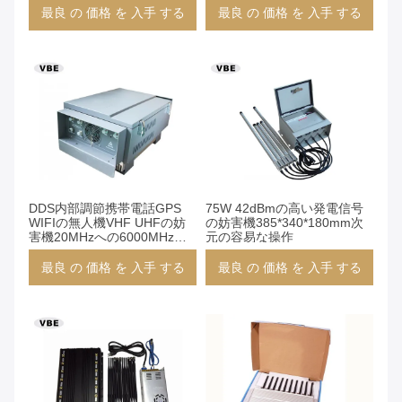
最良 の 価格 を 入手 する
最良 の 価格 を 入手 する
DDS内部調節携帯電話GPS
75W 42dBmの高い発電信号
WIFIの無人機VHF UHFの妨
の妨害機385*340*180mm次
害機20MHzへの6000MHz
元の容易な操作
VBE-480P
最良 の 価格 を 入手 する
最良 の 価格 を 入手 する