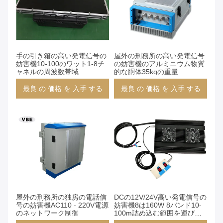
手の引き箱の高い発電信号の
屋外の刑務所の高い発電信号
妨害機10-100のワット1-8チ
の妨害機のアルミニウム物質
ャネルの周波数帯域
的な胴体35kgの重量
最良 の 価格 を 入手 する
最良 の 価格 を 入手 する
屋外の刑務所の独房の電話信
DCの12V/24V高い発電信号の
号の妨害機AC110 - 220V電源
妨害機8は160W 8バンド10-
のネットワーク制御
100m詰め込む範囲を運びま
す