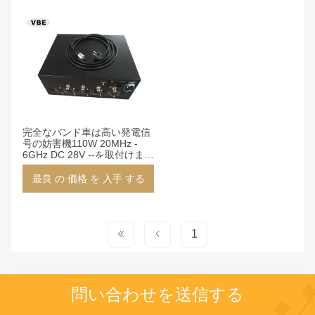
完全なバンド車は高い発電信
号の妨害機110W 20MHz -
6GHz DC 28V --を取付けまし
た
最良 の 価格 を 入手 する
1
問い合わせを送信する