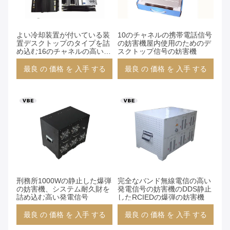
よい冷却装置が付いている装
10のチャネルの携帯電話信号
置デスクトップのタイプを詰
の妨害機屋内使用のためのデ
め込む16のチャネルの高い発
スクトップ信号の妨害機
電信号
最良 の 価格 を 入手 する
最良 の 価格 を 入手 する
刑務所1000Wの静止した爆弾
完全なバンド無線電信の高い
の妨害機、システム耐久財を
発電信号の妨害機のDDS静止
詰め込む高い発電信号
したRCIEDの爆弾の妨害機
最良 の 価格 を 入手 する
最良 の 価格 を 入手 する