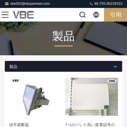
vbe003@vbejammer.com
86-755-86239323
引用
製品
製品
信号遮断器
7つのバンド高い発電信号の