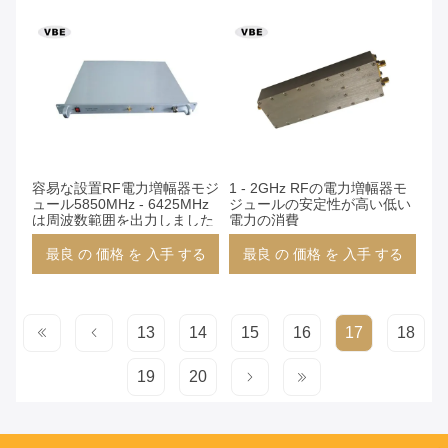
容易な設置RF電力増幅器モジ
1 - 2GHz RFの電力増幅器モ
ュール5850MHz - 6425MHz
ジュールの安定性が高い低い
は周波数範囲を出力しました
電力の消費
最良 の 価格 を 入手 する
最良 の 価格 を 入手 する
13
14
15
16
17
18
19
20