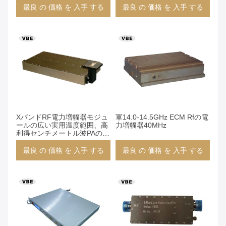
最良 の 価格 を 入手 する
最良 の 価格 を 入手 する
XバンドRF電力増幅器モジュ
軍14.0-14.5GHz ECM Rfの電
ールの広い実用温度範囲、高
力増幅器40MHz
利得センチメートル波PAの高
い発電
最良 の 価格 を 入手 する
最良 の 価格 を 入手 する