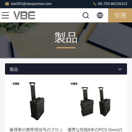
vbe003@vbejammer.com
86-755-86239323
引用
製品
製品
爆弾軍の携帯用信号のブロッ
優秀な性能8本のPCS Omniの