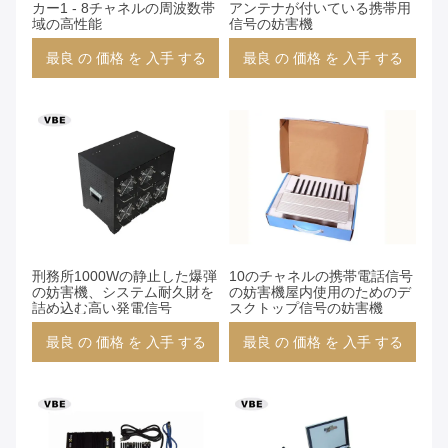
カー1 - 8チャネルの周波数帯
アンテナが付いている携帯用
域の高性能
信号の妨害機
最良 の 価格 を 入手 する
最良 の 価格 を 入手 する
刑務所1000Wの静止した爆弾
10のチャネルの携帯電話信号
の妨害機、システム耐久財を
の妨害機屋内使用のためのデ
詰め込む高い発電信号
スクトップ信号の妨害機
最良 の 価格 を 入手 する
最良 の 価格 を 入手 する