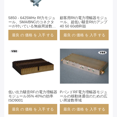
5850 - 6425MHz Rf力モジュ
顧客用Rfの電力増幅器モジュ
ール、SMA/BNCのコネクタ
ール、超低い騒音Rfのアンプ
ーが付いている無線周波数ア
40 50 60dB利益
ンプ
最良 の 価格 を 入手 する
最良 の 価格 を 入手 する
低い出力騒音RFの電力増幅器
PバンドRF電力増幅器モジュ
モジュール35% 40%の効率
ールの移動体通信のための広
ISO9001
い周波数帯域
最良 の 価格 を 入手 する
最良 の 価格 を 入手 する