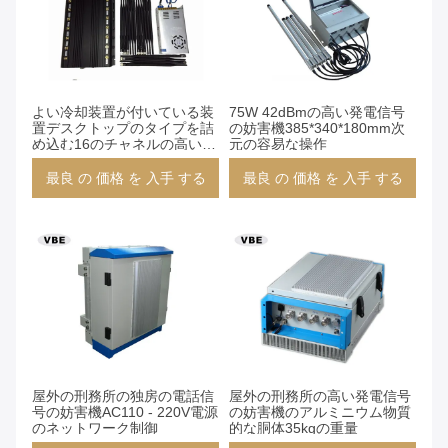
よい冷却装置が付いている装
75W 42dBmの高い発電信号
置デスクトップのタイプを詰
の妨害機385*340*180mm次
め込む16のチャネルの高い発
元の容易な操作
電信号
最良 の 価格 を 入手 する
最良 の 価格 を 入手 する
屋外の刑務所の独房の電話信
屋外の刑務所の高い発電信号
号の妨害機AC110 - 220V電源
の妨害機のアルミニウム物質
のネットワーク制御
的な胴体35kgの重量