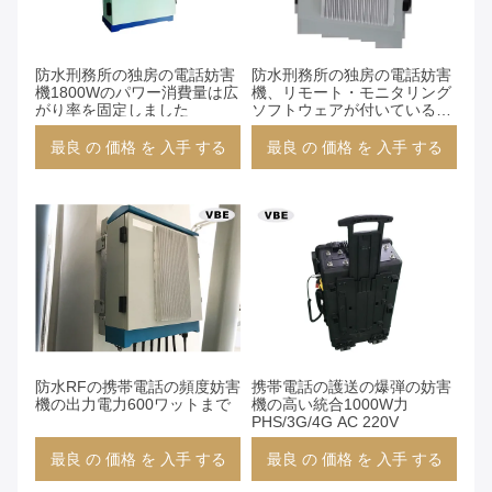
防水刑務所の独房の電話妨害
防水刑務所の独房の電話妨害
機1800Wのパワー消費量は広
機、リモート・モニタリング
がり率を固定しました
ソフトウェアが付いているシ
ステムを詰め込む高い発電
200Wの刑務所
最良 の 価格 を 入手 する
最良 の 価格 を 入手 する
防水RFの携帯電話の頻度妨害
携帯電話の護送の爆弾の妨害
機の出力電力600ワットまで
機の高い統合1000W力
PHS/3G/4G AC 220V
最良 の 価格 を 入手 する
最良 の 価格 を 入手 する