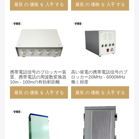
最良 の 価格 を 入手 する
最良 の 価格 を 入手 する
携帯電話信号のブロッカー装
高い発電の携帯電話信号のブ
置、携帯電話の周波数変換器
ロッカー20MHz - 6000MHz
10m - 100mの有効射距離
働く頻度
最良 の 価格 を 入手 する
最良 の 価格 を 入手 する