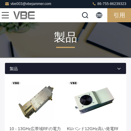
vbe003@vbejammer.com
86-755-86239323
引用
製品
製品
10 - 13GHz広帯域RFの電力
KUバンド12GHz高い発電Rf