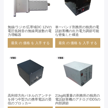
無線/ラジオ/広帯域DC 12Vの
単一バンド刑務所の独房の電
電圧低雑音の無線周波数の電
話妨害機の出力電力調節可能
力増幅器
な密集した構造
最良 の 価格 を 入手 する
最良 の 価格 を 入手 する
高利得方向パネルのアンテナ
21kg純重量の刑務所の独房の
を持つ中型力の携帯電話の受
電話妨害機のアナログ/DDSの
信のブロッカー
内部調節