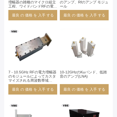
増幅器の雑種のマイクロ組立
のアンプ、Rfのアンプ モジュ
工程、ワイドバンドRFの電力
ール
増幅器
最良 の 価格 を 入手 する
最良 の 価格 を 入手 する
7 - 10.5GHz RFの電力増幅器
10-12GHzのKuバンド、低雑
のモジュールによってカスタ
音のアンプ(LNA)
マイズされる周波数帯域
VBP7-10GL、ワイドバンド
PA
最良 の 価格 を 入手 する
最良 の 価格 を 入手 する