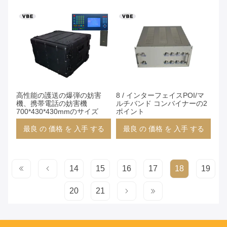
高性能の護送の爆弾の妨害
8 / インターフェイスPOI/マ
機、携帯電話の妨害機
ルチバンド コンバイナーの2
700*430*430mmのサイズ
ポイント
最良 の 価格 を 入手 する
最良 の 価格 を 入手 する
14
15
16
17
18
19
20
21