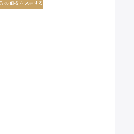
良 の 価格 を 入手 する