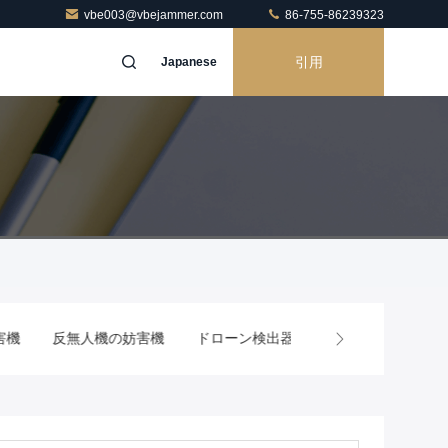
vbe003@vbejammer.com
86-755-86239323
引用
Japanese
ドローン検出器
携帯電話の遮断
RFの電力増幅器モジュ