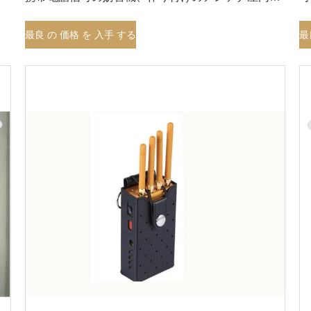
害機
1
最良 の 価格 を 入手 する
最