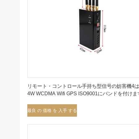
最良 の 価格 を 入手 する
リモート・コントロール手持ち型信号の妨害機4
4W WCDMA Wifi GPS ISO9001にバンドを付け
最良 の 価格 を 入手 する