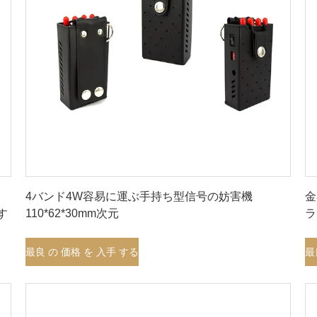
最良 の 価格 を 入手 する
は
4バンド4W容易に運ぶ手持ち型信号の妨害機
金
ます
110*62*30mm次元
ラ
最良 の 価格 を 入手 する
最