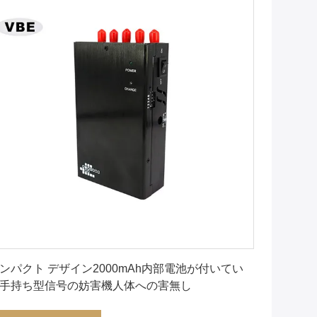
最良 の 価格 を 入手 する
ンパクト デザイン2000mAh内部電池が付いてい
手持ち型信号の妨害機人体への害無し