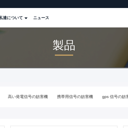
私達について
ニュース
製品
機
携帯用信号の妨害機
gps 信号の妨害機
反無人機の妨害機