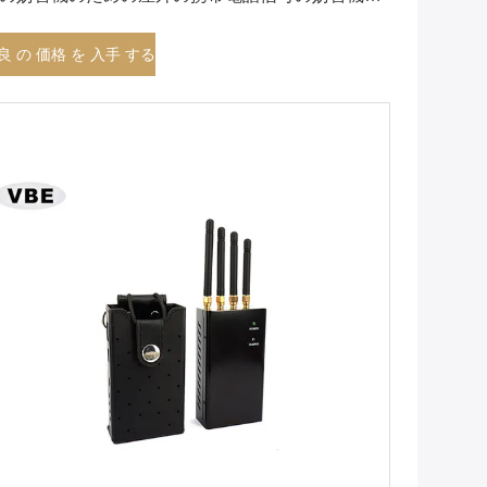
0Wの単一チャネル
良 の 価格 を 入手 する