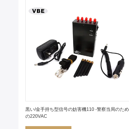
最良 の 価格 を 入手 する
黒い/金手持ち型信号の妨害機110 -警察当局のため
の220VAC