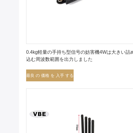
最良 の 価格 を 入手 する
0.4kg軽量の手持ち型信号の妨害機4Wは大きい詰
込む周波数範囲を出力しました
最良 の 価格 を 入手 する