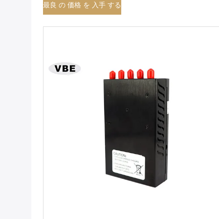
最良 の 価格 を 入手 する