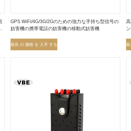
最良 の 価格 を 入手 する
話
GPS WiFi/4G/3G/2Gのための強力な手持ち型信号の
高
刑
妨害機の携帯電話の妨害機の移動式妨害機
ン
最良 の 価格 を 入手 する
最