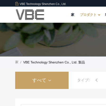
VBE Technology Shenzhen Co., Ltd.
家
プロダクト
家
/
VBE Technology Shenzhen Co., Ltd. 製品
すべて
タイプ:
爆弾の妨害機
刑務所の独房の電話妨害機
高い発電信号の妨害