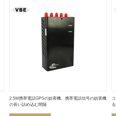
最良 の 価格 を 入手 する
2.5W携帯電話GPSの妨害機、携帯電話信号の妨害機
コ
の長い詰め込む間隔
る