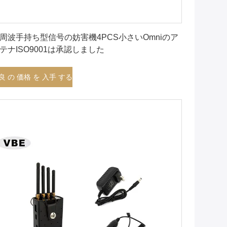
最良 の 価格 を 入手 する
周波手持ち型信号の妨害機4PCS小さいOmniのア
テナISO9001は承認しました
良 の 価格 を 入手 する