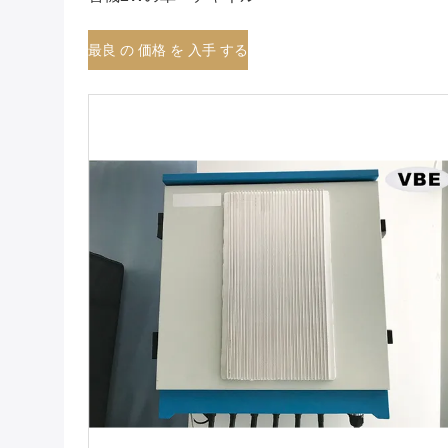
最良 の 価格 を 入手 する