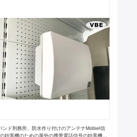
最良 の 価格 を 入手 する
バンド刑務所、防水作り付けのアンテナMobiel信
の妨害機のための屋外の携帯電話信号の妨害機