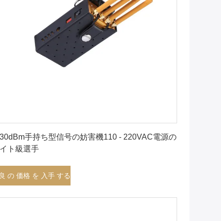
最良 の 価格 を 入手 する
30dBm手持ち型信号の妨害機110 - 220VAC電源の
イト級選手
良 の 価格 を 入手 する