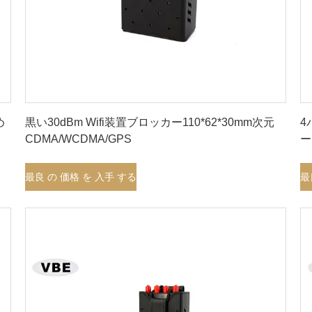
最良 の 価格 を 入手 する
め
黒い30dBm Wifi装置ブロッカー110*62*30mm次元
4
CDMA/WCDMA/GPS
ー
D
最良 の 価格 を 入手 する
最