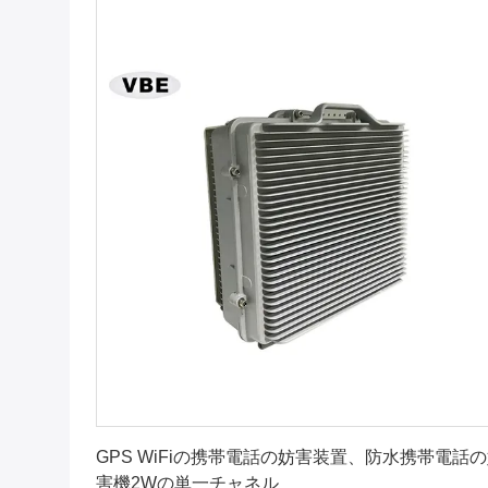
最良 の 価格 を 入手 する
GPS WiFiの携帯電話の妨害装置、防水携帯電話
害機2Wの単一チャネル