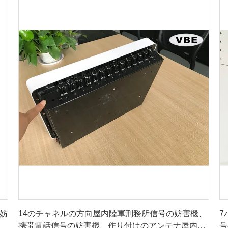
最良 の 価格 を 入手 する
の妨
14のチャネルの方向屋内陸軍刑務所信号の妨害機、
7
携帯電話信号の妨害機、作り付けのアンテナ屋内妨
号