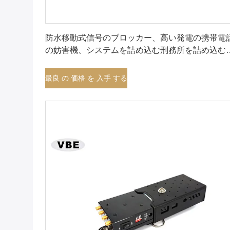
最良 の 価格 を 入手 する
防水移動式信号のブロッカー、高い発電の携帯電
の妨害機、システムを詰め込む刑務所を詰め込む
務所
最良 の 価格 を 入手 する